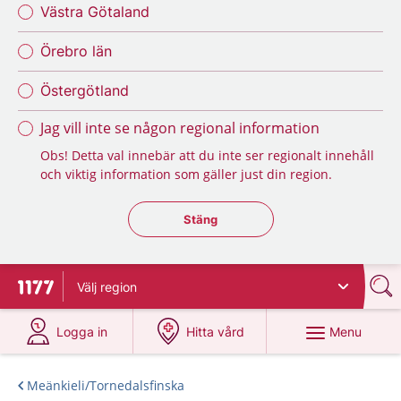
Västra Götaland
Örebro län
Östergötland
Jag vill inte se någon regional information
Obs! Detta val innebär att du inte ser regionalt innehåll
och viktig information som gäller just din region.
Stäng regionsväljaren
Stäng
Välj
region
To start page for 1177
at 1177.se
at 1177.se
Menu
Logga in
Hitta vård
Meänkieli/Tornedalsfinska