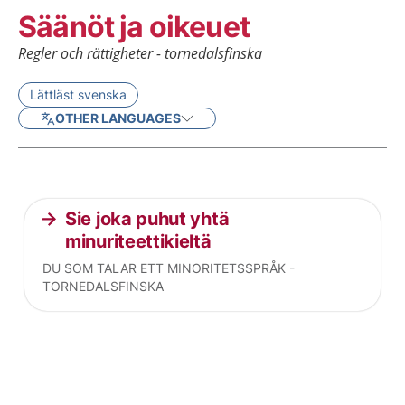
Säänöt ja oikeuet
Regler och rättigheter - tornedalsfinska
Lättläst svenska
OTHER LANGUAGES
Current articles
Sie joka puhut yhtä
minuriteettikieltä
DU SOM TALAR ETT MINORITETSSPRÅK -
TORNEDALSFINSKA