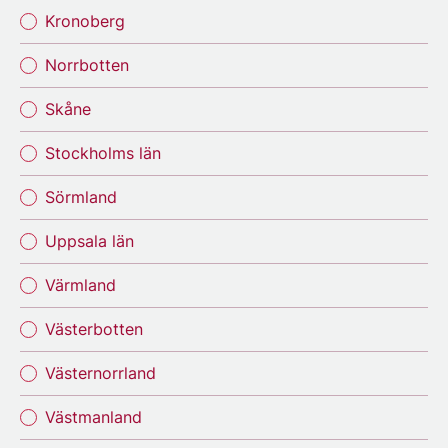
Kronoberg
Norrbotten
Skåne
Stockholms län
Sörmland
Uppsala län
Värmland
Västerbotten
Västernorrland
Västmanland