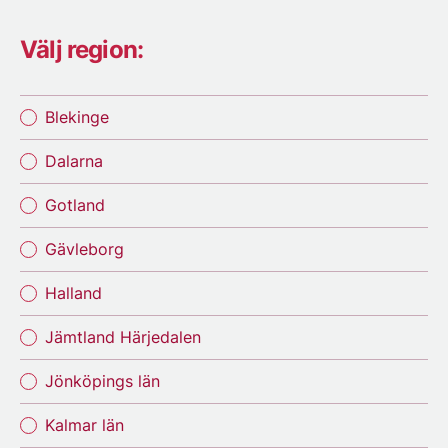
Välj region:
Blekinge
Dalarna
Gotland
Gävleborg
Halland
Jämtland Härjedalen
Jönköpings län
Kalmar län