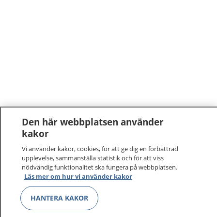
Den här webbplatsen använder
kakor
Vi använder kakor, cookies, för att ge dig en förbättrad
1177
–
tryggt om din hälsa och vård
upplevelse, sammanställa statistik och för att viss
nödvändig funktionalitet ska fungera på webbplatsen.
Läs mer om hur vi använder kakor
På 1177.se får du råd om hälsa och information om
sjukdomar och vilka mottagningar du kan kontakta.
HANTERA KAKOR
Logga in för att läsa din journal och göra dina
vårdärenden. Ring telefonnummer 1177 för