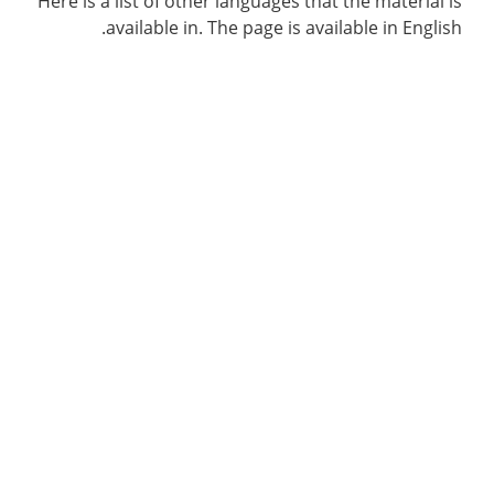
Here is a list of other languages that the material is
available in. The page is available in English.