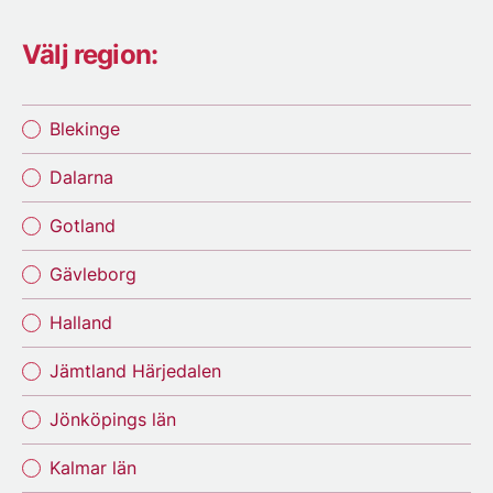
Välj region:
Blekinge
Dalarna
Gotland
Gävleborg
Halland
Jämtland Härjedalen
Jönköpings län
Kalmar län