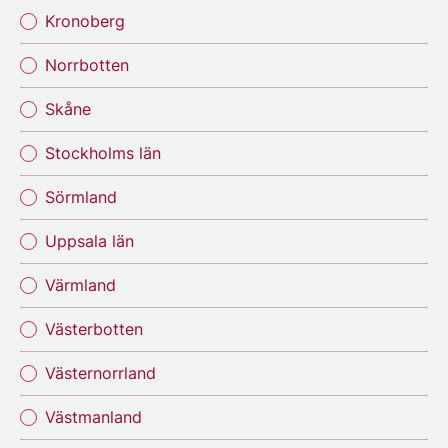
Kronoberg
Norrbotten
Skåne
Stockholms län
Sörmland
Uppsala län
Värmland
Västerbotten
Västernorrland
Västmanland