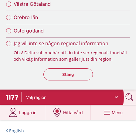
Västra Götaland
Örebro län
Östergötland
Jag vill inte se någon regional information
Obs! Detta val innebär att du inte ser regionalt innehåll
och viktig information som gäller just din region.
Stäng regionsväljaren
Stäng
Välj
region
To start page for 1177
at 1177.se
at 1177.se
Menu
Logga in
Hitta vård
English