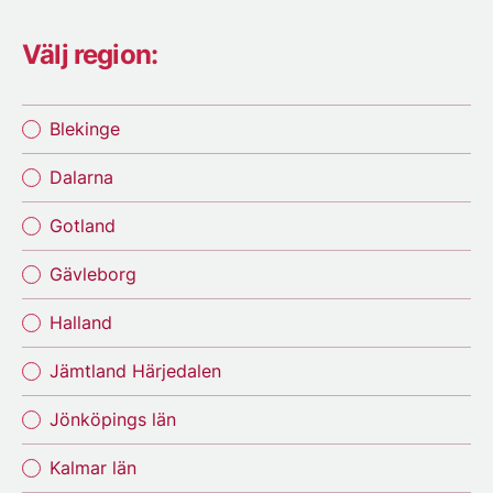
Välj region:
Blekinge
Dalarna
Gotland
Gävleborg
Halland
Jämtland Härjedalen
Jönköpings län
Kalmar län