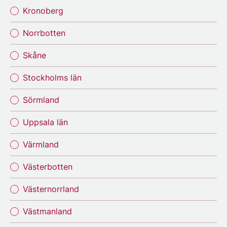
Kronoberg
Norrbotten
Skåne
Stockholms län
Sörmland
Uppsala län
Värmland
Västerbotten
Västernorrland
Västmanland