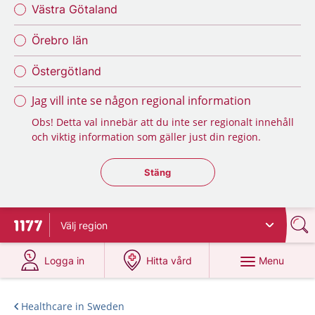
Västra Götaland
Örebro län
Östergötland
Jag vill inte se någon regional information
Obs! Detta val innebär att du inte ser regionalt innehåll
och viktig information som gäller just din region.
Stäng regionsväljaren
Stäng
Välj
region
To start page for 1177
at 1177.se
at 1177.se
Menu
Logga in
Hitta vård
Healthcare in Sweden