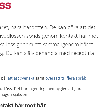
ss
året, nära hårbotten. De kan göra att det
 Huvudlössen sprids genom kontakt hår mot
cka löss genom att kamma igenom håret
lag. Du kan själv behandla med receptfria
n på
lättläst svenska
samt
översatt till flera språk
.
udlöss. Det har ingenting med hygien att göra.
e någon sjukdom.
takt hår mot hår