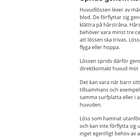
Huvudlössen lever av mä
blod. De förflyttar sig ge
klättra på hårstråna. Hår
behöver vara minst tre c
att lössen ska trivas. Lös
flyga eller hoppa.
Lössen sprids därför ge
direktkontakt huvud mot
Det kan vara när barn sitt
tillsammans och exempel
samma surfplatta eller i 
huvuden.
Löss som hamnat utanför h
och kan inte förflytta sig 
inget egentligt behov av 