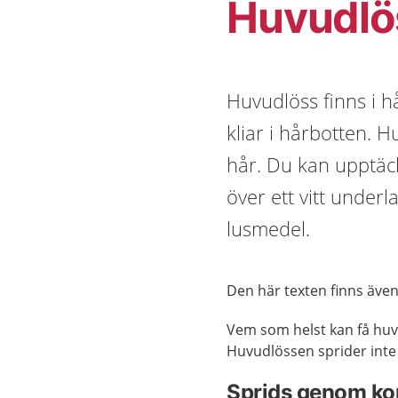
Huvudlö
Huvudlöss finns i h
kliar i hårbotten.
hår. Du kan upptä
över ett vitt under
lusmedel.
Den här texten finns äve
Vem som helst kan få huv
Huvudlössen sprider int
Sprids genom kon