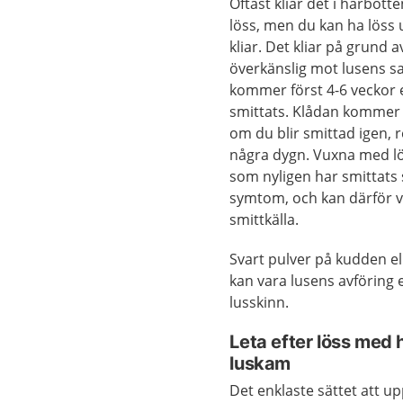
Oftast kliar det i hårbot
löss, men du kan ha löss 
kliar. Det kliar på grund av
överkänslig mot lusens sa
kommer först 4-6 veckor e
smittats. Klådan kommer
om du blir smittad igen, 
några dygn. Vuxna med l
som nyligen har smittats 
symtom, och kan därför v
smittkälla.
Svart pulver på kudden el
kan vara lusens avföring 
lusskinn.
Leta efter löss med 
luskam
Det enklaste sättet att 