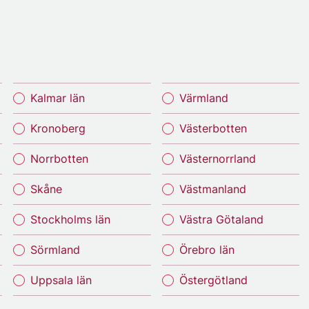
Kalmar län
Värmland
Kronoberg
Västerbotten
Norrbotten
Västernorrland
Skåne
Västmanland
Stockholms län
Västra Götaland
Sörmland
Örebro län
Uppsala län
Östergötland