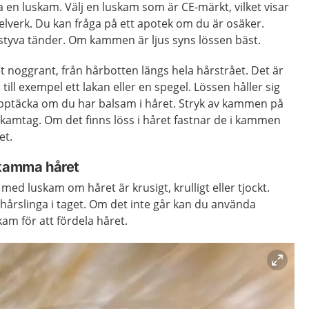
a en luskam. Välj en luskam som är CE-märkt, vilket visar
gelverk. Du kan fråga på ett apotek om du är osäker.
tyva tänder. Om kammen är ljus syns lössen bäst.
noggrant, från hårbotten längs hela hårstrået. Det är
ill exempel ett lakan eller en spegel. Lössen håller sig
tt upptäcka om du har balsam i håret. Stryk av kammen på
e kamtag. Om det finns löss i håret fastnar de i kammen
et.
 kamma håret
ed luskam om håret är krusigt, krulligt eller tjockt.
hårslinga i taget. Om det inte går kan du använda
kam för att fördela håret.