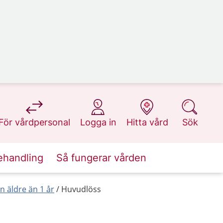
på 1177.se
på 1177.se
på 1177.se
på 1177.se
För vårdpersonal
Logga in
Hitta vård
Sök
ehandling
Så fungerar vården
 äldre än 1 år
Huvudlöss