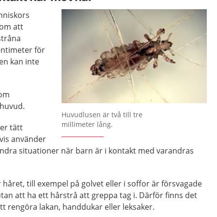
nniskors
nom att
stråna
entimeter för
sen kan inte
nom
 huvud.
Huvudlusen är två till tre
millimeter lång.
er tätt
vis använder
andra situationer när barn är i kontakt med varandras
året, till exempel på golvet eller i soffor är försvagade
utan att ha ett hårstrå att greppa tag i. Därför finns det
att rengöra lakan, handdukar eller leksaker.