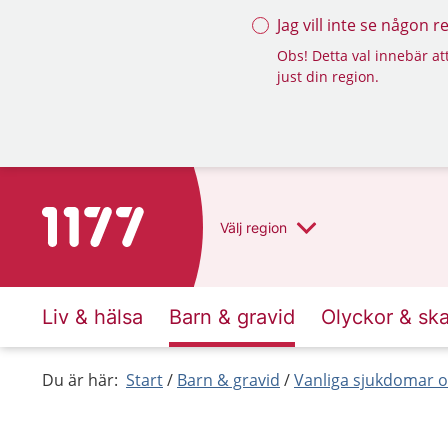
Jag vill inte se någon 
Obs! Detta val innebär att
just din region.
Till startsidan för 1177
Välj
region
Liv & hälsa
Barn & gravid
Olyckor & sk
Du är här:
Start
Barn & gravid
Vanliga sjukdomar o