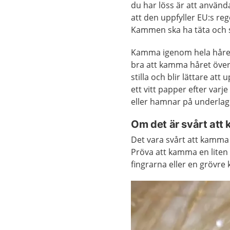
du har löss är att använd
att den uppfyller EU:s re
Kammen ska ha täta och s
Kamma igenom hela håret 
bra att kamma håret över t
stilla och blir lättare a
ett vitt papper efter varj
eller hamnar på underlag
Om det är svårt att
Det vara svårt att kamma m
Pröva att kamma en liten 
fingrarna eller en grövre 