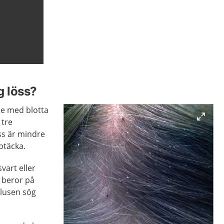
g löss?
se med blotta
 tre
ss är mindre
ptäcka.
vart eller
 beror på
 lusen sög