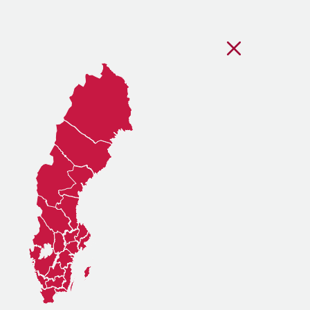
Stäng regionsvälj