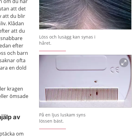
ten om du har
utan att det
 att du blir
liv. Klådan
fter att du
Förstora bilden
Löss och lusägg kan synas i
 snabbare
håret.
redan efter
öss och barn
saknar ofta
ara en dold
ler kragen
eller ömsade
Förstora bilden
På en ljus luskam syns
hjälp av
lössen bäst.
upptäcka om