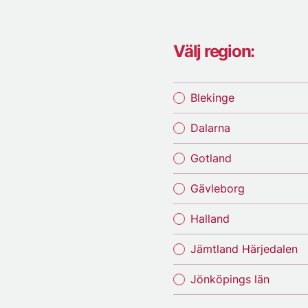
Välj region:
Blekinge
Dalarna
Gotland
Gävleborg
Halland
Jämtland Härjedalen
Jönköpings län