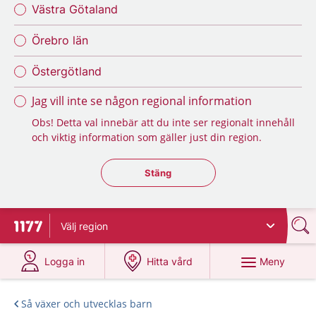
Västra Götaland
Örebro län
Östergötland
Jag vill inte se någon regional information
Obs! Detta val innebär att du inte ser regionalt innehåll
och viktig information som gäller just din region.
Stäng regionsväljaren
Stäng
Välj
region
Till startsidan för 1177
på 1177.se
på 1177.se
Meny
Logga in
Hitta vård
Så växer och utvecklas barn