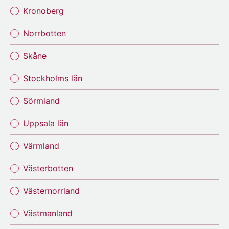
Kronoberg
Norrbotten
Skåne
Stockholms län
Sörmland
Uppsala län
Värmland
Västerbotten
Västernorrland
Västmanland