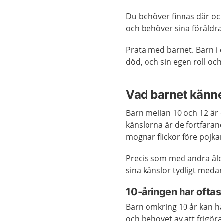
Du behöver finnas där och
och behöver sina föräldra
Prata med barnet. Barn i 
död, och sin egen roll och 
Vad barnet känn
Barn mellan 10 och 12 år 
känslorna är de fortfara
mognar flickor före pojka
Precis som med andra åldr
sina känslor tydligt meda
10-åringen har oftas
Barn omkring 10 år kan ha 
och behovet av att frigör