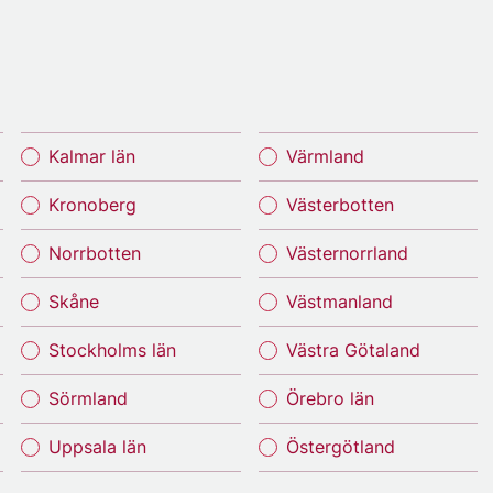
Kalmar län
Värmland
Kronoberg
Västerbotten
Norrbotten
Västernorrland
Skåne
Västmanland
Stockholms län
Västra Götaland
Sörmland
Örebro län
Uppsala län
Östergötland