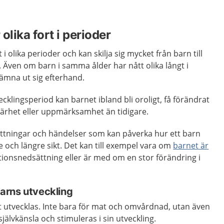
olika fort i perioder
 i olika perioder och kan skilja sig mycket från barn till
 Även om barn i samma ålder har nått olika långt i
jämna ut sig efterhand.
klingsperiod kan barnet ibland bli oroligt, få förändrat
rhet eller uppmärksamhet än tidigare.
sättningar och händelser som kan påverka hur ett barn
e och längre sikt. Det kan till exempel vara om
barnet är
ktionsnedsättning eller är med om en stor förändring i
 barns utveckling
t utvecklas. Inte bara för mat och omvårdnad, utan även
jälvkänsla och stimuleras i sin utveckling.