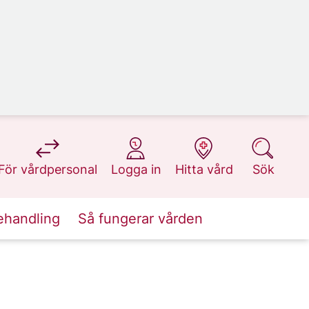
på 1177.se
på 1177.se
på 1177.se
på 1177.se
För vårdpersonal
Logga in
Hitta vård
Sök
ehandling
Så fungerar vården