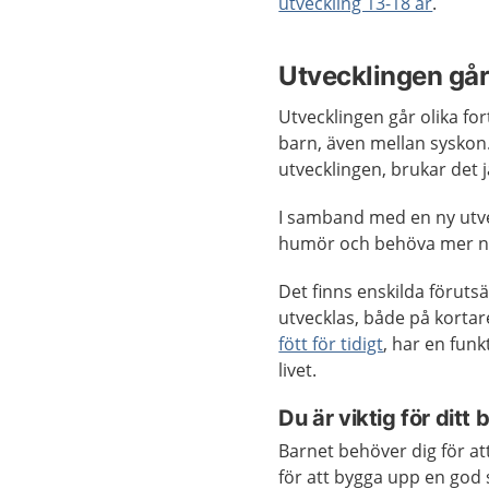
utveckling 13-18 år
.
Utvecklingen går 
Utvecklingen går olika fort
barn, även mellan syskon.
utvecklingen, brukar det 
I samband med en ny utvec
humör och behöva mer nä
Det finns enskilda förut
utvecklas, både på kortar
fött för tidigt
, har en fun
livet.
Du är viktig för ditt
Barnet behöver dig för at
för att bygga upp en god s