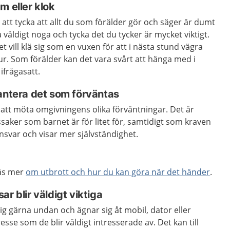
m eller klok
att tycka att allt du som förälder gör och säger är dumt
na väldigt noga och tycka det du tycker är mycket viktigt.
 vill klä sig som en vuxen för att i nästa stund vägra
jur. Som förälder kan det vara svårt att hänga med i
ifrågasatt.
hantera det som förväntas
et att möta omgivningens olika förväntningar. Det är
ker som barnet är för litet för, samtidigt som kraven
ansvar och visar mer självständighet.
Läs mer
om utbrott och hur du kan göra när det händer
.
r blir väldigt viktiga
sig gärna undan och ägnar sig åt mobil, dator eller
resse som de blir väldigt intresserade av. Det kan till