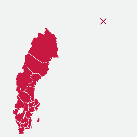
Stäng regionsvälj