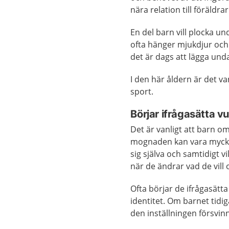
nära relation till föräldra
En del barn vill plocka un
ofta hänger mjukdjur och 
det är dags att lägga und
I den här åldern är det van
sport.
Börjar ifrågasätta v
Det är vanligt att barn om
mognaden kan vara mycket 
sig själva och samtidigt v
när de ändrar vad de vill
Ofta börjar de ifrågasätt
identitet. Om barnet tidig
den inställningen försvin