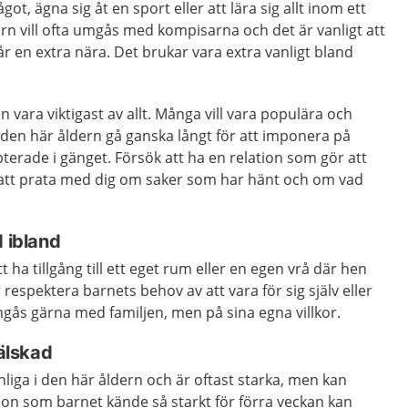
ot, ägna sig åt en sport eller att lära sig allt inom ett
n vill ofta umgås med kompisarna och det är vanligt att
år en extra nära. Det brukar vara extra vanligt bland
 vara viktigast av allt. Många vill vara populära och
 den här åldern gå ganska långt för att imponera på
pterade i gänget. Försök att ha en relation som gör att
j att prata med dig om saker som har hänt och om vad
d ibland
tt ha tillgång till ett eget rum eller en egen vrå där hen
 respektera barnets behov av att vara för sig själv eller
ås gärna med familjen, men på sina egna villkor.
rälskad
liga i den här åldern och är oftast starka, men kan
son som barnet kände så starkt för förra veckan kan