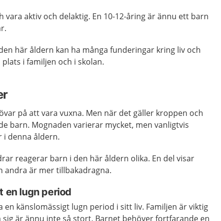
 vara aktiv och delaktig. En 10-12-åring är ännu ett barn
r.
den här åldern kan ha många funderingar kring liv och
plats i familjen och i skolan.
er
övar på att vara vuxna. Men när det gäller kroppen och
nde barn. Mognaden varierar mycket, men vanligtvis
r i denna åldern.
ar reagerar barn i den här åldern olika. En del visar
n andra är mer tillbakadragna.
t en lugn period
en känslomässigt lugn period i sitt liv. Familjen är viktig
a sig är ännu inte så stort. Barnet behöver fortfarande en