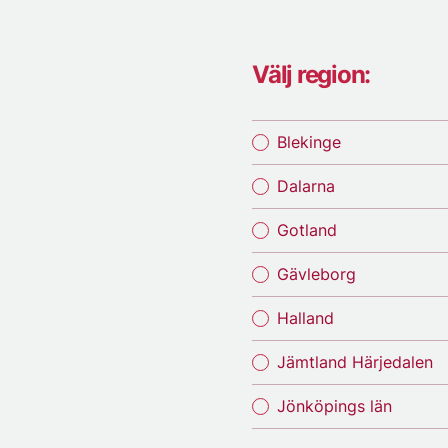
Välj region:
Blekinge
Dalarna
Gotland
Gävleborg
Halland
Jämtland Härjedalen
Jönköpings län