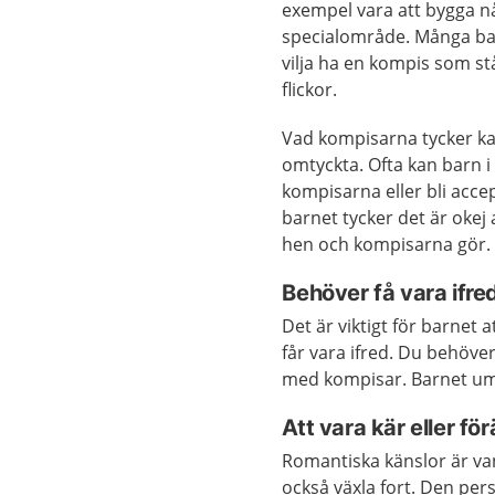
exempel vara att bygga någ
specialområde. Många bar
vilja ha en kompis som st
flickor.
Vad kompisarna tycker kan
omtyckta. Ofta kan barn i
kompisarna eller bli acce
barnet tycker det är oke
hen och kompisarna gör.
Behöver få vara ifre
Det är viktigt för barnet a
får vara ifred. Du behöver
med kompisar. Barnet umg
Att vara kär eller fö
Romantiska känslor är van
också växla fort. Den per