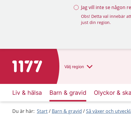
Jag vill inte se någon 
Obs! Detta val innebär att
just din region.
Till startsidan för 1177
Välj
region
Liv & hälsa
Barn & gravid
Olyckor & sk
Du är här:
Start
Barn & gravid
Så växer och utveck