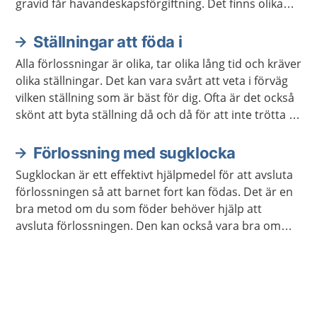
gravid får havandeskapsförgiftning. Det finns olika
metoder för att starta igång en förlossning.
Ställningar att föda i
Alla förlossningar är olika, tar olika lång tid och kräver
olika ställningar. Det kan vara svårt att veta i förväg
vilken ställning som är bäst för dig. Ofta är det också
skönt att byta ställning då och då för att inte trötta ut
sig.
Förlossning med sugklocka
Sugklockan är ett effektivt hjälpmedel för att avsluta
förlossningen så att barnet fort kan födas. Det är en
bra metod om du som föder behöver hjälp att
avsluta förlossningen. Den kan också vara bra om
barnet inte mår bra. Efteråt kan du och barnet ha ont
efter sugklockan, men ni får smärtstillande om det
behövs.