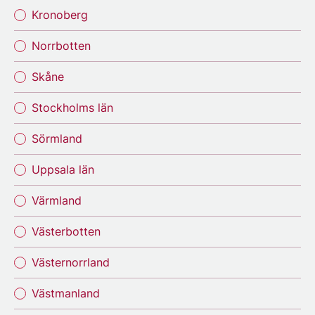
Kronoberg
Norrbotten
Skåne
Stockholms län
Sörmland
Uppsala län
Värmland
Västerbotten
Västernorrland
Västmanland