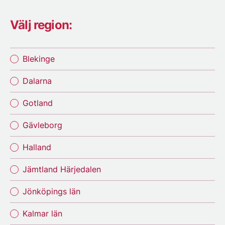
Välj region:
Blekinge
Dalarna
Gotland
Gävleborg
Halland
Jämtland Härjedalen
Jönköpings län
Kalmar län