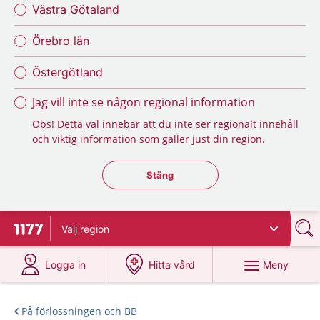
Västra Götaland
Örebro län
Östergötland
Jag vill inte se någon regional information
Obs! Detta val innebär att du inte ser regionalt innehåll
och viktig information som gäller just din region.
Stäng regionsväljaren
Stäng
Välj
region
Till startsidan för 1177
på 1177.se
på 1177.se
Meny
Logga in
Hitta vård
På förlossningen och BB