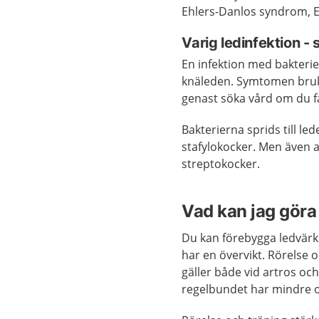
Ehlers-Danlos syndrom, 
Varig ledinfektion - s
En infektion med bakterier 
knäleden. Symtomen bruk
genast söka vård om du få
Bakterierna sprids till l
stafylokocker. Men även a
streptokocker.
Vad kan jag göra 
Du kan förebygga ledvärk
har en övervikt. Rörelse o
gäller både vid artros o
regelbundet har mindre o