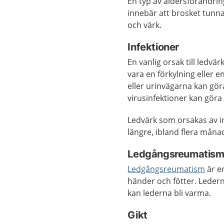
En typ av åldersförändrin
innebär att brosket tunnas
och värk.
Infektioner
En vanlig orsak till ledvä
vara en förkylning eller 
eller urinvägarna kan göra
virusinfektioner kan göra 
Ledvärk som orsakas av i
längre, ibland flera måna
Ledgångsreumatis
Ledgångsreumatism
är e
händer och fötter. Leder
kan lederna bli varma.
Gikt