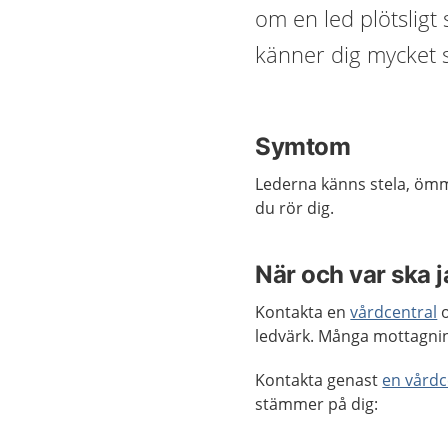
om en led plötsligt 
känner dig mycket s
Symtom
Lederna känns stela, ömm
du rör dig.
När och var ska 
Kontakta en
vårdcentral
o
ledvärk. Många mottagni
Kontakta genast
en vårdc
stämmer på dig: