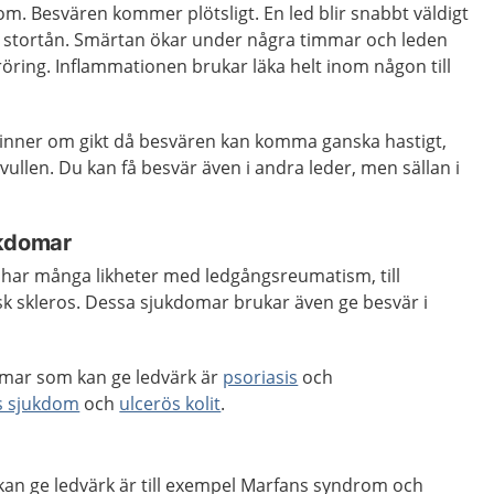
om. Besvären kommer plötsligt. En led blir snabbt väldigt
id stortån. Smärtan ökar under några timmar och leden
eröring. Inflammationen brukar läka helt inom någon till
inner om gikt då besvären kan komma ganska hastigt,
svullen. Du kan få besvär även i andra leder, men sällan i
ukdomar
har många likheter med ledgångsreumatism, till
k skleros. Dessa sjukdomar brukar även ge besvär i
mar som kan ge ledvärk är
psoriasis
och
s sjukdom
och
ulcerös kolit
.
n ge ledvärk är till exempel Marfans syndrom och