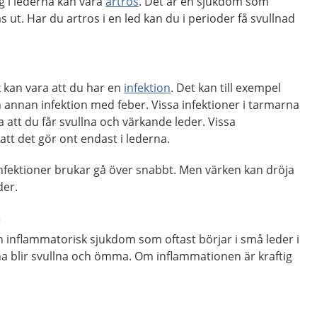
g i lederna kan vara
artros
. Det är en sjukdom som
 ut. Har du artros i en led kan du i perioder få svullnad
rk kan vara att du har en
infektion
. Det kan till exempel
en annan infektion med feber. Vissa infektioner i tarmarna
 att du får svullna och värkande leder. Vissa
att det gör ont endast i lederna.
nfektioner brukar gå över snabbt. Men värken kan dröja
der.
m
n inflammatorisk sjukdom som oftast börjar i små leder i
na blir svullna och ömma. Om inflammationen är kraftig