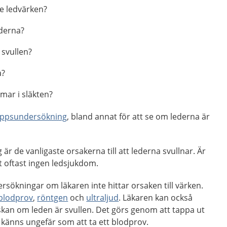
e ledvärken?
ederna?
 svullen?
a?
mar i släkten?
oppsundersökning
, bland annat för att se om lederna är
är de vanligaste orsakerna till att lederna svullnar. Är
et oftast ingen ledsjukdom.
sökningar om läkaren inte hittar orsaken till värken.
blodprov
,
röntgen
och
ultraljud
. Läkaren kan också
skan om leden är svullen. Det görs genom att tappa ut
 känns ungefär som att ta ett blodprov.