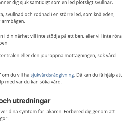
änner dig sjuk samtidigt som en led plötsligt svullnar.
ta, svullnad och rodnad i en större led, som knäleden,
er armbågen.
 i din närhet vill inte stödja på ett ben, eller vill inte röra
 ben.
centralen eller den jouröppna mottagningen, sök vård
 om du vill ha
sjukvårdsrådgivning
. Då kan du få hjälp att
p med var du kan söka vård.
och utredningar
kriver dina symtom för läkaren. Förbered dig genom att
gor: