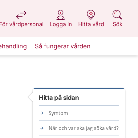
på 1177.se
på 1177.se
på 1177.se
på 1177.se
För vårdpersonal
Logga in
Hitta vård
Sök
ehandling
Så fungerar vården
Hitta på sidan
Symtom
När och var ska jag söka vård?