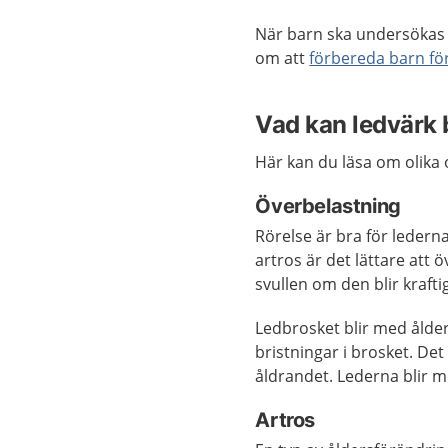
När barn ska undersökas 
om att
förbereda barn fö
Vad kan ledvärk 
Här kan du läsa om olika or
Överbelastning
Rörelse är bra för ledern
artros är det lättare att 
svullen om den blir krafti
Ledbrosket blir med ålder
bristningar i brosket. Det
åldrandet. Lederna blir me
Artros