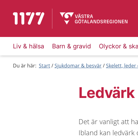
Till startsidan för 1177
Liv & hälsa
Barn & gravid
Olyckor & sk
Du är här:
Start
Sjukdomar & besvär
Skelett, lede
Ledvärk
Det är vanligt att h
Ibland kan ledvärk