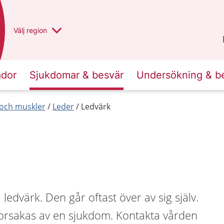
Du har valt region
Välj
en annan
region
Västra Götaland
.
ador
Sjukdomar & besvär
Undersökning & b
r och muskler
Leder
Ledvärk
a ledvärk. Den går oftast över av sig själv.
 orsakas av en sjukdom. Kontakta vården