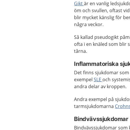
Gikt
är en vanlig ledsjukd
öm och svullen, oftast v
blir mycket känslig för b
några veckor.
Så kallad pseudogikt påm
ofta i en knäled som blir 
tårna.
Inflammatoriska sj
Det finns sjukdomar som 
exempel
SLE
och systemis
andra delar av kroppen.
Andra exempel på sjukdo
tarmsjukdomarna
Crohn
Bindvävssjukdomar
Bindvävssjukdomar som ka