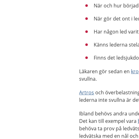
När och hur börjad
När gör det ont i l
Har någon led varit
Känns lederna stel
Finns det ledsjukdo
Läkaren gör sedan en
kr
svullna.
Artros
och överbelastning 
lederna inte svullna är d
Ibland behövs andra under
Det kan till exempel vara
behöva ta prov på ledvät
ledvätska med en nål och