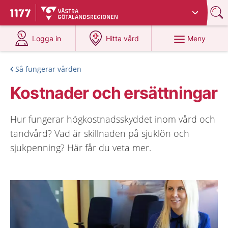
Du har valt region
Västra Götaland
.
Till startsidan för 1177
på 1177.se
på 1177.se
Meny
Logga in
Hitta vård
Så fungerar vården
Kostnader och ersättningar
Hur fungerar högkostnadsskyddet inom vård och
tandvård? Vad är skillnaden på sjuklön och
sjukpenning? Här får du veta mer.