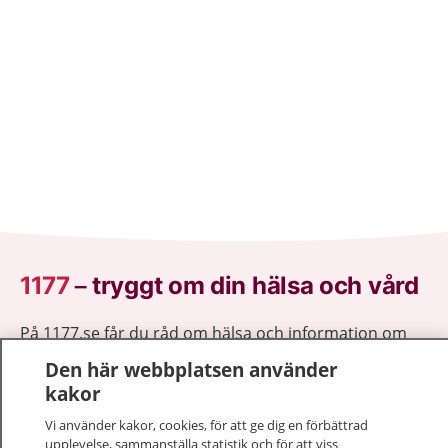
1177
–
tryggt om din hälsa och vård
På 1177.se får du råd om hälsa och information om
sjukdomar och vilka mottagningar du kan kontakta.
Den här webbplatsen använder
Logga in för att läsa din journal och göra dina
kakor
vårdärenden. Ring telefonnummer 1177 för
Vi använder kakor, cookies, för att ge dig en förbättrad
sjukvårdsrådgivning dygnet runt.
upplevelse, sammanställa statistik och för att viss