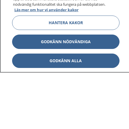
1177 ger dig råd när du vill må bättre.
nödvändig funktionalitet ska fungera på webbplatsen.
Läs mer om hur vi använder kakor
HANTERA KAKOR
Visa inn
1177 på flera språk
GODKÄNN NÖDVÄNDIGA
Visa inn
Om 1177
GODKÄNN ALLA
Visa inn
Kontakt
Behandling av personuppgifter
Hantering av kakor
Inställningar för kakor