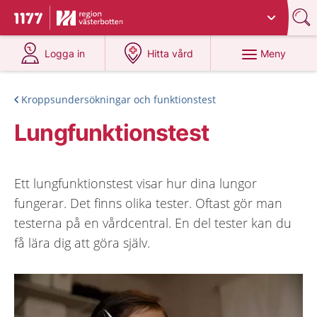
Du har valt region
Västerbotten
.
Till startsidan för 1177
på 1177.se
på 1177.se
Meny
Logga in
Hitta vård
Kroppsundersökningar och funktionstest
Lungfunktionstest
Ett lungfunktionstest visar hur dina lungor
fungerar. Det finns olika tester. Oftast gör man
testerna på en vårdcentral. En del tester kan du
få lära dig att göra själv.