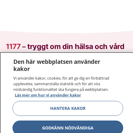
1177
–
tryggt om din hälsa och vård
På 1177.se får du råd om hälsa och information om
Den här webbplatsen använder
sjukdomar och vilka mottagningar du kan kontakta.
kakor
Logga in för att läsa din journal och göra dina
Vi använder kakor, cookies, för att ge dig en förbättrad
vårdärenden. Ring telefonnummer 1177 för
upplevelse, sammanställa statistik och för att viss
sjukvårdsrådgivning dygnet runt.
nödvändig funktionalitet ska fungera på webbplatsen.
Läs mer om hur vi använder kakor
1177 ger dig råd när du vill må bättre.
HANTERA KAKOR
GODKÄNN NÖDVÄNDIGA