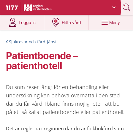
Du har valt region
Västerbotten
.
Till startsidan för 1177
på 1177.se
på 1177.se
Meny
Logga in
Hitta vård
Sjukresor och färdtjänst
Patientboende –
patienthotell
Du som reser långt för en behandling eller
undersökning kan behöva övernatta i den stad
där du får vård. Ibland finns möjligheten att bo
på ett så kallat patientboende eller patienthotell.
Det är reglerna i regionen där du är folkbokförd som