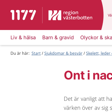
Till startsidan för 1177
Du
Väl
Liv & hälsa
Barn & gravid
Olyckor & sk
Du är här:
Start
Sjukdomar & besvär
Skelett, lede
Ont i na
Det är vanligt att h
värken över av sig 