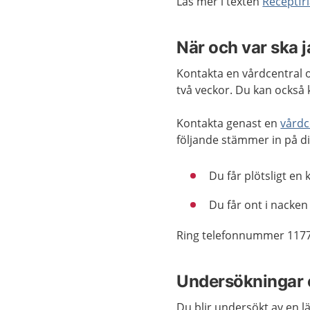
Läs mer i texten
Receptfri
När och var ska 
Kontakta en vårdcentral o
två veckor. Du kan också 
Kontakta genast en
vårdc
följande stämmer in på di
Du får plötsligt en
Du får ont i nacken 
Ring telefonnummer 1177
Undersökningar 
Du blir undersökt av en lä