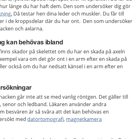
 hur länge du har haft dem. Den som undersöker dig gör
kning
.
Då testar hen dina leder och muskler. Du får till
ser i de kroppsdelar där du har ont. Den som undersöker
acken och axlarna.
g kan behövas ibland
finns skador på skelettet om du har en skada på axeln
l exempel vara om det gör ont i en arm efter en skada på
äller också om du har nedsatt känsel i en arm efter en
ersökningar
nacken går inte att se med vanlig röntgen. Det gäller till
, senor och ledband. Läkaren använder andra
 besvären är så svåra att det kan behövas en
ndersökt med
datortomografi
,
magnetkamera