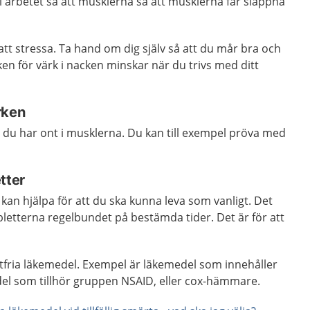
i arbetet så att musklerna så att musklerna får slappna
att stressa. Ta hand om dig själv så att du mår bra och
ken för värk i nacken minskar när du trivs med ditt
rken
du har ont i musklerna. Du kan till exempel pröva med
tter
kan hjälpa för att du ska kunna leva som vanligt. Det
abletterna regelbundet på bestämda tider. Det är för att
eptfria läkemedel. Exempel är läkemedel som innehåller
l som tillhör gruppen NSAID, eller cox-hämmare.