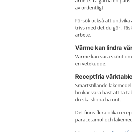
arbete. Ta gärna en paus 
av ordentligt.
Försök också att undvika 
trivs med det du gör. Ris
arbete.
Värme kan lindra vä
Värme kan vara skönt om 
en vetekudde.
Receptfria värktable
Smärtstillande läkemedel 
brukar vara bäst att ta t
du ska slippa ha ont.
Det finns flera olika rec
paracetamol och läkemede