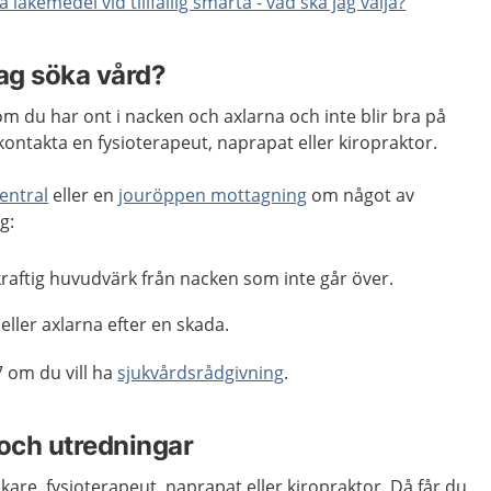
a läkemedel vid tillfällig smärta - vad ska jag välja?
jag söka vård?
m du har ont i nacken och axlarna och inte blir bra på
kontakta en fysioterapeut, naprapat eller kiropraktor.
entral
eller en
jouröppen mottagning
om något av
g:
 kraftig huvudvärk från nacken som inte går över.
eller axlarna efter en skada.
 om du vill ha
sjukvårdsrådgivning
.
och utredningar
kare, fysioterapeut, naprapat eller kiropraktor. Då får du