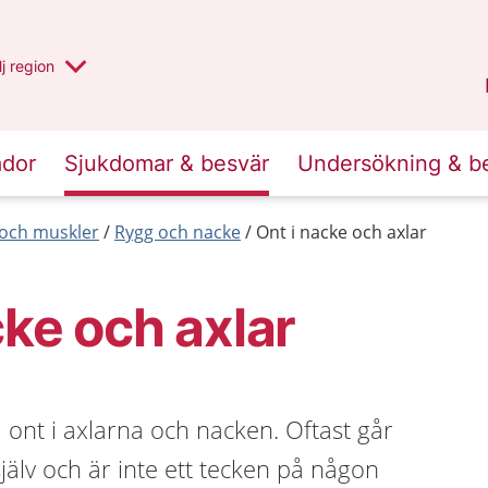
 har valt region
j
en annan
region
Västerbotten
.
ador
Sjukdomar & besvär
Undersökning & b
r och muskler
Rygg och nacke
Ont i nacke och axlar
cke och axlar
a ont i axlarna och nacken. Oftast går
själv och är inte ett tecken på någon