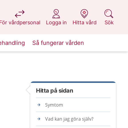
på 1177.se
på 1177.se
på 1177.se
på 1177.se
För vårdpersonal
Logga in
Hitta vård
Sök
ehandling
Så fungerar vården
Hitta på sidan
Symtom
Vad kan jag göra själv?