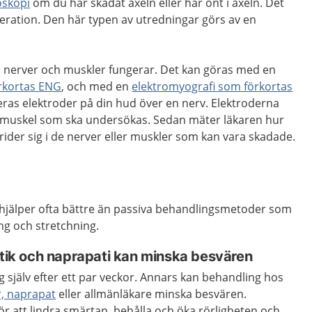
oskopi
om du har skadat axeln eller har ont i axeln. Det
operation. Den här typen av utredningar görs av en
ka nerver och muskler fungerar. Det kan göras med en
örkortas ENG
, och med en
elektromyografi som förkortas
eras elektroder på din hud över en nerv. Elektroderna
en muskel som ska undersökas. Sedan mäter läkaren hur
rider sig i de nerver eller muskler som kan vara skadade.
g hjälper ofta bättre än passiva behandlingsmetoder som
g och stretchning.
ktik och naprapati kan minska besvären
g själv efter ett par veckor. Annars kan behandling hos
r, naprapat
eller allmänläkare minska besvären.
för att lindra smärtan, behålla och öka rörligheten och