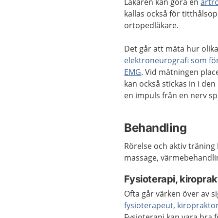
Läkaren kan göra en
artr
kallas också för titthåls
ortopedläkare.
Det går att mäta hur oli
elektroneurografi som f
EMG
. Vid mätningen plac
kan också stickas in i d
en impuls från en nerv sp
Behandling
Rörelse och aktiv tränin
massage, värmebehandlin
Fysioterapi, kiropra
Ofta går värken över av si
fysioterapeut
,
kiroprakto
Fysioterapi kan vara bra 