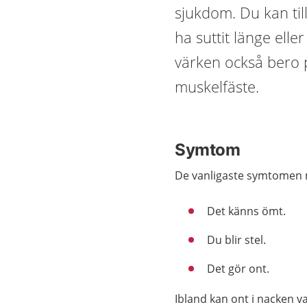
sjukdom. Du kan till
ha suttit länge elle
värken också bero 
muskelfäste.
Symtom
De vanligaste symtomen n
Det känns ömt.
Du blir stel.
Det gör ont.
Ibland kan ont i nacken v