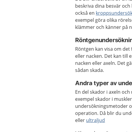
beskriva dina besvär och
också en
kroppsundersö
exempel göra olika rörel
klämmer och känner på n
Röntgenundersöknin
Röntgen kan visa om det 
eller nacken. Det kan til
nacken eller axeln. Det g
sådan skada.
Andra typer av und
En del skador i axeln och 
exempel skador i muskler
undersökningsmetoder om
operation. Då blir du u
eller
ultraljud