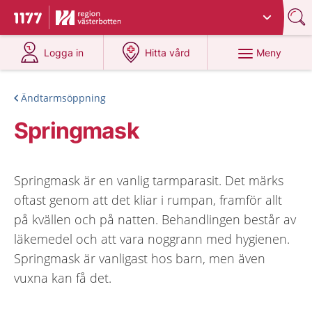
Du har valt region
Västerbotten
.
Till startsidan för 1177
på 1177.se
på 1177.se
Meny
Logga in
Hitta vård
Ändtarmsöppning
Springmask
Springmask är en vanlig tarmparasit. Det märks
oftast genom att det kliar i rumpan, framför allt
på kvällen och på natten. Behandlingen består av
läkemedel och att vara noggrann med hygienen.
Springmask är vanligast hos barn, men även
vuxna kan få det.