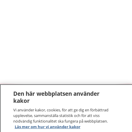
Den här webbplatsen använder
1177
–
tryggt om din hälsa och vård
kakor
Vi använder kakor, cookies, för att ge dig en förbättrad
På 1177.se får du råd om hälsa och information om
upplevelse, sammanställa statistik och för att viss
sjukdomar och vilka mottagningar du kan kontakta.
nödvändig funktionalitet ska fungera på webbplatsen.
Logga in för att läsa din journal och göra dina
Läs mer om hur vi använder kakor