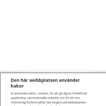
Den här webbplatsen använder
1177
–
tryggt om din hälsa och vård
kakor
Vi använder kakor, cookies, för att ge dig en förbättrad
På 1177.se får du råd om hälsa och information om
upplevelse, sammanställa statistik och för att viss
sjukdomar och vilka mottagningar du kan kontakta.
nödvändig funktionalitet ska fungera på webbplatsen.
Logga in för att läsa din journal och göra dina