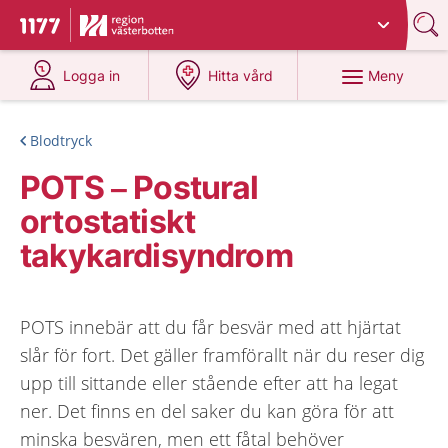
Du har valt region
Västerbotten
.
Till startsidan för 1177
på 1177.se
på 1177.se
Meny
Logga in
Hitta vård
Blodtryck
POTS – Postural
ortostatiskt
takykardisyndrom
POTS innebär att du får besvär med att hjärtat
slår för fort. Det gäller framförallt när du reser dig
upp till sittande eller stående efter att ha legat
ner. Det finns en del saker du kan göra för att
minska besvären, men ett fåtal behöver