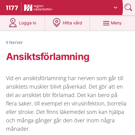
Du har valt region
Västerbotten
.
Till startsidan för 1177
på 1177.se
på 1177.se
Meny
Logga in
Hitta vård
Nerver
Ansiktsförlamning
Vid en ansiktsförlamning har nerven som går till
ansiktets muskler blivit påverkad. Det gör att en
del av ansiktet blir förlamad. Det kan bero på
flera saker, till exempel en virusinfektion, borrelia
eller stroke. Det finns läkemedel som kan hjälpa
och många gånger går den över inom några
månader.