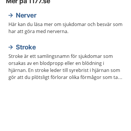
Mer på 1177.se
Nerver
Här kan du läsa mer om sjukdomar och besvär som
har att göra med nerverna.
Stroke
Stroke är ett samlingsnamn för sjukdomar som
orsakas av en blodpropp eller en blödning i
hjärnan. En stroke leder till syrebrist i hjärnan som
gör att du plötsligt förlorar olika förmågor som tal,
rörelser, känsel och syn. Det kan vara livshotande
och kräver omedelbar vård på sjukhus. Ring genast
112 om du själv eller någon i närheten har symtom
som kan bero på stroke.