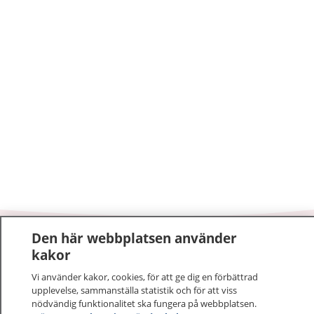
Den här webbplatsen använder
1177
–
tryggt om din hälsa och vård
kakor
Vi använder kakor, cookies, för att ge dig en förbättrad
På 1177.se får du råd om hälsa och information om
upplevelse, sammanställa statistik och för att viss
sjukdomar och vilka mottagningar du kan kontakta.
nödvändig funktionalitet ska fungera på webbplatsen.
Logga in för att läsa din journal och göra dina