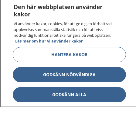
Logga in för att läsa din journal och göra dina
Den här webbplatsen använder
vårdärenden. Ring telefonnummer 1177 för
kakor
sjukvårdsrådgivning dygnet runt.
Vi använder kakor, cookies, för att ge dig en förbättrad
1177 ger dig råd när du vill må bättre.
upplevelse, sammanställa statistik och för att viss
nödvändig funktionalitet ska fungera på webbplatsen.
Läs mer om hur vi använder kakor
HANTERA KAKOR
Visa inn
1177 på flera språk
GODKÄNN NÖDVÄNDIGA
Visa inn
Om 1177
GODKÄNN ALLA
Visa inn
Kontakt
Behandling av personuppgifter