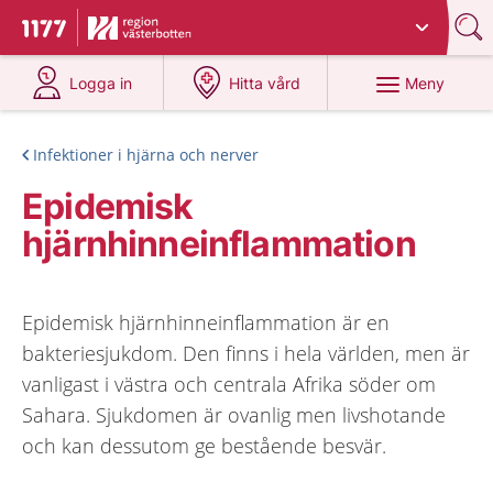
Du har valt region
Västerbotten
.
Till startsidan för 1177
på 1177.se
på 1177.se
Meny
Logga in
Hitta vård
Infektioner i hjärna och nerver
Epidemisk
hjärnhinneinflammation
Epidemisk hjärnhinneinflammation är en
bakteriesjukdom. Den finns i hela världen, men är
vanligast i västra och centrala Afrika söder om
Sahara. Sjukdomen är ovanlig men livshotande
och kan dessutom ge bestående besvär.