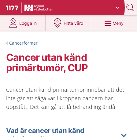
Du har valt region
Västerbotten
.
Till startsidan för 1177
på 1177.se
på 1177.se
Meny
Logga in
Hitta vård
Cancerformer
Cancer utan känd
primärtumör, CUP
Cancer utan känd primärtumör innebär att det
inte går att säga var i kroppen cancern har
uppstått. Det kan gå att få behandling ändå.
Vad är cancer utan känd