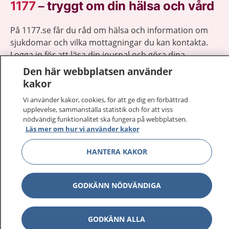
1177
–
tryggt om din hälsa och vård
På 1177.se får du råd om hälsa och information om
sjukdomar och vilka mottagningar du kan kontakta.
Logga in för att läsa din journal och göra dina
vårdärenden. Ring telefonnummer 1177 för
Den här webbplatsen använder
sjukvårdsrådgivning dygnet runt.
kakor
1177 ger dig råd när du vill må bättre.
Vi använder kakor, cookies, för att ge dig en förbättrad
upplevelse, sammanställa statistik och för att viss
nödvändig funktionalitet ska fungera på webbplatsen.
Läs mer om hur vi använder kakor
HANTERA KAKOR
Visa inn
1177 på flera språk
Visa inn
GODKÄNN NÖDVÄNDIGA
Om 1177
Visa inn
Kontakt
GODKÄNN ALLA