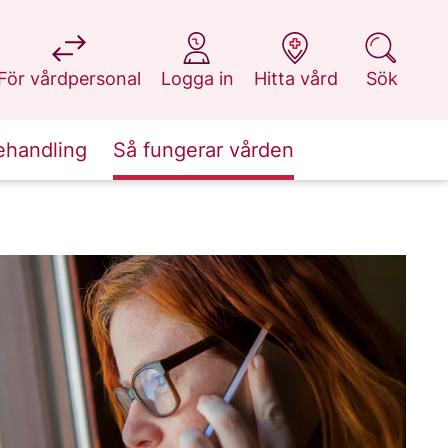
på 1177.se
på 1177.se
på 1177.se
på 1177.se
För vårdpersonal
Logga in
Hitta vård
Sök
ehandling
Så fungerar vården