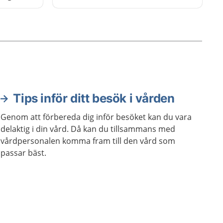
innebär
n
 eller
a känna
den vård
Tips inför ditt besök i vården
Genom att förbereda dig inför besöket kan du vara
delaktig i din vård. Då kan du tillsammans med
vårdpersonalen komma fram till den vård som
passar bäst.