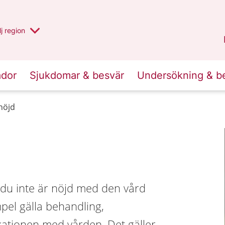
 har valt region
j
en annan
region
Västerbotten
.
ador
Sjukdomar & besvär
Undersökning & b
nöjd
d
du inte är nöjd med den vård
mpel gälla behandling,
kationen med vården. Det gäller