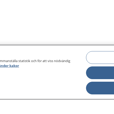
ammanställa statistik och för att viss nödvändig
änder kakor
sjukdomar och
Other languages
sa din journal
Lättläst svenska
 för