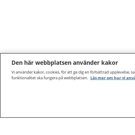
Den här webbplatsen använder kakor
Vi använder kakor, cookies, för att ge dig en förbättrad upplevelse, s
funktionalitet ska fungera på webbplatsen.
Läs mer om hur vi anv
1177
–
tryggt om din hälsa och vård
På 1177.se får du råd om hälsa och information om 
vilka mottagningar du kan kontakta. Logga in för att lä
och göra dina vårdärenden. Ring telefonnummer 1177
sjukvårdsrådgivning dygnet runt.