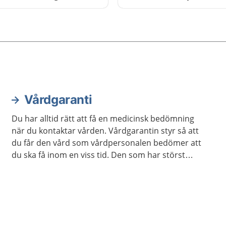
sjukdom eller skada. Det 
att en annan läkare gör e
bedömning av din sjukdom
skada. Syftet är att du sk
dig trygg med att du får 
som passar bäst.
Vårdgaranti
Du har alltid rätt att få en medicinsk bedömning
när du kontaktar vården. Vårdgarantin styr så att
du får den vård som vårdpersonalen bedömer att
du ska få inom en viss tid. Den som har störst
behov av vård får den alltid först.