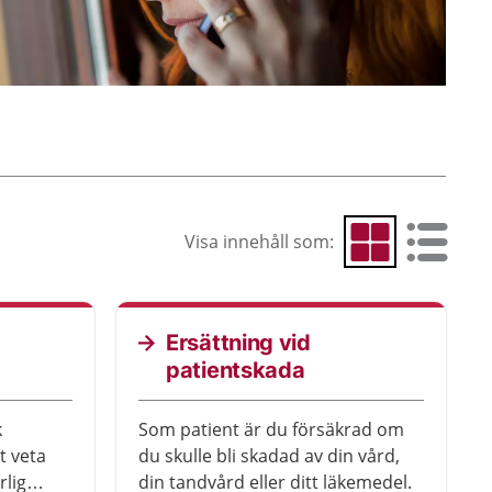
Visa innehåll som:
Visa som rutnät
Visa som 
Ersättning vid
patientskada
k
Som patient är du försäkrad om
t veta
du skulle bli skadad av din vård,
rlig
din tandvård eller ditt läkemedel.