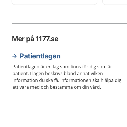
nöjd med. Dina synpunkter kan
bidra till att vården blir bättre och
säkrare.
Mer på 1177.se
Patientlagen
Patientlagen är en lag som finns för dig som är
patient. I lagen beskrivs bland annat vilken
information du ska få. Informationen ska hjälpa dig
att vara med och bestämma om din vård.