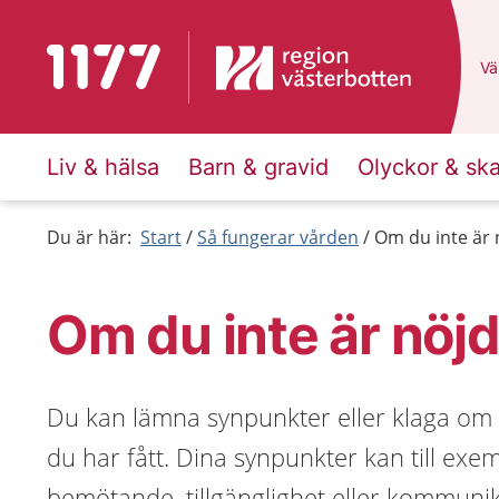
Till startsidan för 1177
Du
Väl
Liv & hälsa
Barn & gravid
Olyckor & sk
Du är här:
Start
Så fungerar vården
Om du inte är 
Om du inte är nöj
Du kan lämna synpunkter eller klaga om 
du har fått. Dina synpunkter kan till exe
bemötande, tillgänglighet eller kommuni