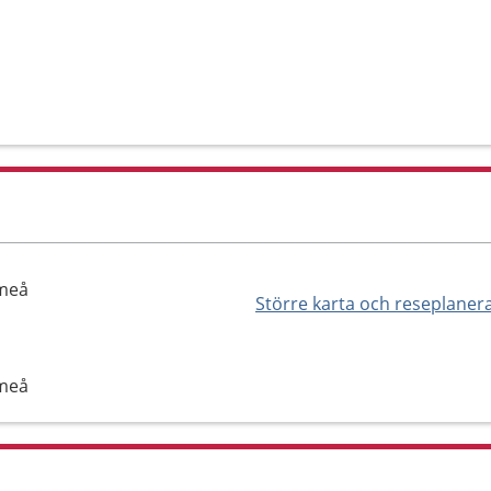
Umeå
Större karta och reseplaner
Umeå