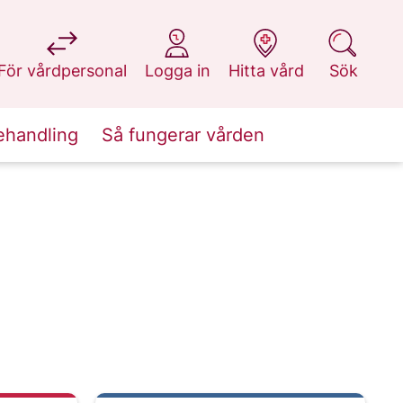
på 1177.se
på 1177.se
på 1177.se
på 1177.se
För vårdpersonal
Logga in
Hitta vård
Sök
ehandling
Så fungerar vården