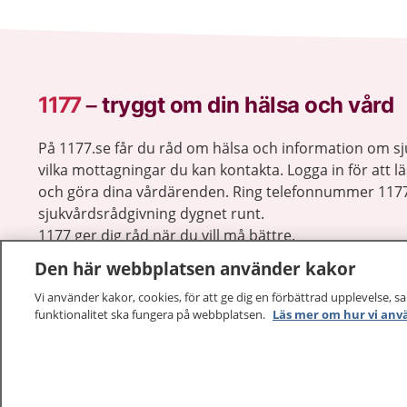
1177
–
tryggt om din hälsa och vård
På 1177.se får du råd om hälsa och information om 
vilka mottagningar du kan kontakta. Logga in för att lä
och göra dina vårdärenden. Ring telefonnummer 1177
sjukvårdsrådgivning dygnet runt.
1177 ger dig råd när du vill må bättre.
Den här webbplatsen använder kakor
Vi använder kakor, cookies, för att ge dig en förbättrad upplevelse, s
funktionalitet ska fungera på webbplatsen.
Läs mer om hur vi anv
1177 – en tjänst från
Inera.