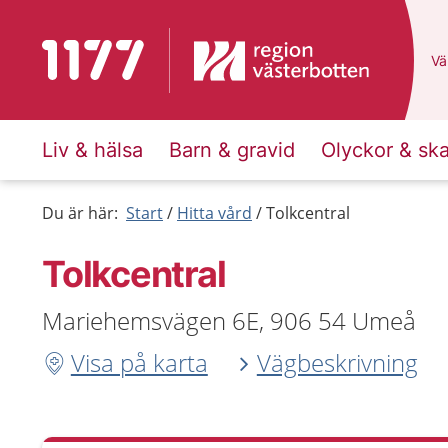
Till startsidan för 1177
Du
Väl
Liv & hälsa
Barn & gravid
Olyckor & sk
Du är här:
Start
Hitta vård
Tolkcentral
Tolkcentral
Mariehemsvägen 6E, 906 54 Umeå
Visa på karta
Vägbeskrivning