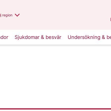
 har valt region
j
en annan
region
Västerbotten
.
ador
Sjukdomar & besvär
Undersökning & b