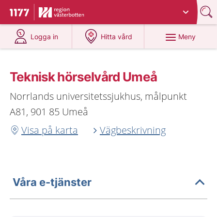
Du har valt region
Västerbotten
.
Till startsidan för 1177
på 1177.se
på 1177.se
Meny
Logga in
Hitta vård
Teknisk hörselvård Umeå
Norrlands universitetssjukhus, målpunkt
A81, 901 85 Umeå
Visa på karta
Vägbeskrivning
Våra e-tjänster