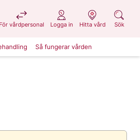
på 1177.se
på 1177.se
på 1177.se
på 1177.se
För vårdpersonal
Logga in
Hitta vård
Sök
ehandling
Så fungerar vården