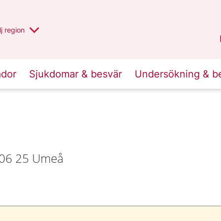
 har valt region
j
en annan
region
Västerbotten
.
ador
Sjukdomar & besvär
Undersökning & b
 906 25 Umeå