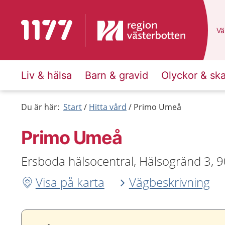
Till startsidan för 1177
Du
Väl
Liv & hälsa
Barn & gravid
Olyckor & sk
Du är här:
Start
Hitta vård
Primo Umeå
Primo Umeå
Ersboda hälsocentral, Hälsogränd 3,
Visa på karta
Vägbeskrivning