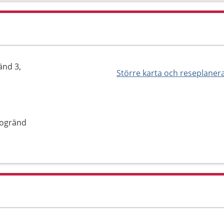
änd 3,
Större karta och reseplaner
sogränd