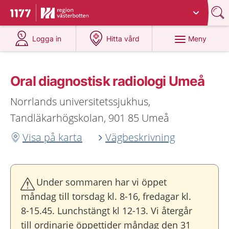
Du har valt region
Västerbotten
.
Till startsidan för 1177
på 1177.se
på 1177.se
Meny
Logga in
Hitta vård
Oral diagnostisk radiologi Umeå
Norrlands universitetssjukhus,
Tandläkarhögskolan, 901 85 Umeå
Visa på karta
Vägbeskrivning
Under sommaren har vi öppet
måndag till torsdag kl. 8-16, fredagar kl.
8-15.45. Lunchstängt kl 12-13. Vi återgår
till ordinarie öppettider måndag den 31