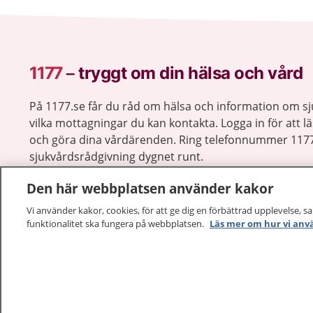
1177
–
tryggt om din hälsa och vård
På 1177.se får du råd om hälsa och information om 
vilka mottagningar du kan kontakta. Logga in för att lä
och göra dina vårdärenden. Ring telefonnummer 1177
sjukvårdsrådgivning dygnet runt.
1177 ger dig råd när du vill må bättre.
Den här webbplatsen använder kakor
Vi använder kakor, cookies, för att ge dig en förbättrad upplevelse, s
funktionalitet ska fungera på webbplatsen.
Läs mer om hur vi anv
1177 – en tjänst från
Inera.