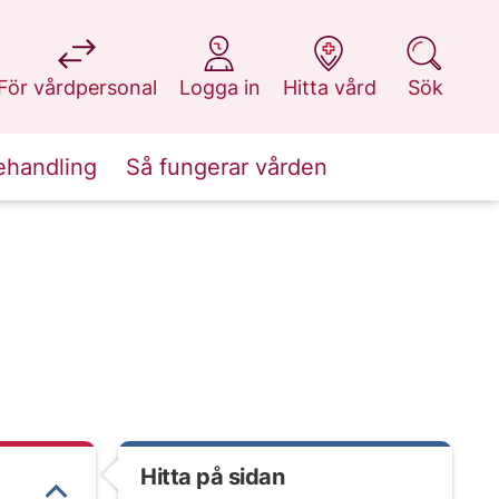
på 1177.se
på 1177.se
på 1177.se
på 1177.se
För vårdpersonal
Logga in
Hitta vård
Sök
ehandling
Så fungerar vården
Hitta på sidan