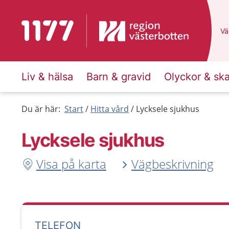
Till startsidan för 1177
Du
Väl
Liv & hälsa
Barn & gravid
Olyckor & sk
Du är här:
Start
Hitta vård
Lycksele sjukhus
Lycksele sjukhus
Visa på karta
Vägbeskrivning
TELEFON