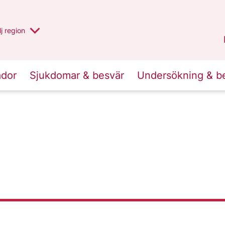
 har valt region
j
en annan
region
Västerbotten
.
ador
Sjukdomar & besvär
Undersökning & b