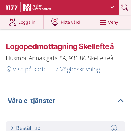
Du har valt region
Västerbotten
.
Till startsidan för 1177
på 1177.se
på 1177.se
Meny
Logga in
Hitta vård
Logopedmottagning Skellefteå
Husmor Annas gata 8A, 931 86 Skellefteå
Visa på karta
Vägbeskrivning
Våra e-tjänster
Beställ tid