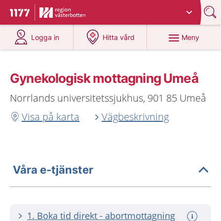
Du har valt region
Västerbotten
.
Till startsidan för 1177
på 1177.se
på 1177.se
Meny
Logga in
Hitta vård
Gynekologisk mottagning Umeå
Norrlands universitetssjukhus, 901 85 Umeå
Visa på karta
Vägbeskrivning
Våra e-tjänster
1. Boka tid direkt - abortmottagning