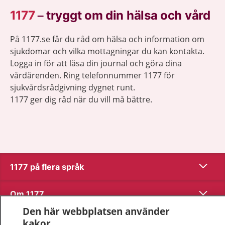
1177
–
tryggt om din hälsa och vård
På 1177.se får du råd om hälsa och information om
sjukdomar och vilka mottagningar du kan kontakta.
Logga in för att läsa din journal och göra dina
vårdärenden. Ring telefonnummer 1177 för
sjukvårdsrådgivning dygnet runt.
1177 ger dig råd när du vill må bättre.
Visa inn
1177 på flera språk
Visa inn
Om 1177
Den här webbplatsen använder
Visa inn
Kontakt
kakor