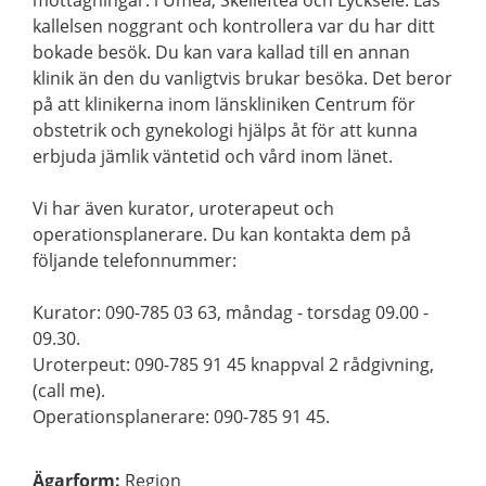
mottagningar: i Umeå, Skellefteå och Lycksele. Läs
kallelsen noggrant och kontrollera var du har ditt
bokade besök. Du kan vara kallad till en annan
klinik än den du vanligtvis brukar besöka. Det beror
på att klinikerna inom länskliniken Centrum för
obstetrik och gynekologi hjälps åt för att kunna
erbjuda jämlik väntetid och vård inom länet.
Vi har även kurator, uroterapeut och
operationsplanerare. Du kan kontakta dem på
följande telefonnummer:
Kurator: 090-785 03 63, måndag - torsdag 09.00 -
09.30.
Uroterpeut: 090-785 91 45 knappval 2 rådgivning,
(call me).
Operationsplanerare: 090-785 91 45.
Ägarform
:
Region