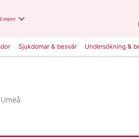
 har valt region
j
en annan
region
Västerbotten
.
ador
Sjukdomar & besvär
Undersökning & b
5 Umeå