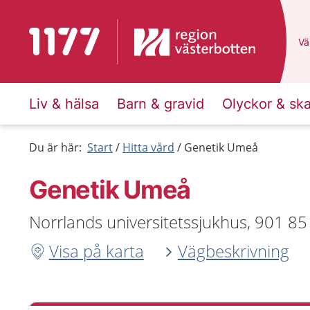
Till startsidan för 1177
Du
Väl
Liv & hälsa
Barn & gravid
Olyckor & sk
Du är här:
Start
Hitta vård
Genetik Umeå
Genetik Umeå
Norrlands universitetssjukhus, 901 8
Visa på karta
Vägbeskrivning