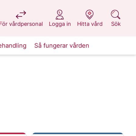
på 1177.se
på 1177.se
på 1177.se
på 1177.se
För vårdpersonal
Logga in
Hitta vård
Sök
ehandling
Så fungerar vården