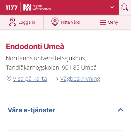
Du har valt region
Västerbotten
.
Till startsidan för 1177
på 1177.se
på 1177.se
Meny
Logga in
Hitta vård
Endodonti Umeå
Norrlands universitetssjukhus,
Tandläkarhögskolan, 901 85 Umeå
Visa på karta
Vägbeskrivning
Våra e-tjänster