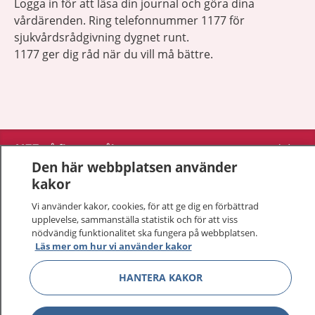
Logga in för att läsa din journal och göra dina
vårdärenden. Ring telefonnummer 1177 för
sjukvårdsrådgivning dygnet runt.
1177 ger dig råd när du vill må bättre.
Visa inn
1177 på flera språk
Den här webbplatsen använder
Visa inn
kakor
Om 1177
Vi använder kakor, cookies, för att ge dig en förbättrad
Visa inn
upplevelse, sammanställa statistik och för att viss
Kontakt
nödvändig funktionalitet ska fungera på webbplatsen.
Läs mer om hur vi använder kakor
Behandling av personuppgifter
HANTERA KAKOR
Hantering av kakor