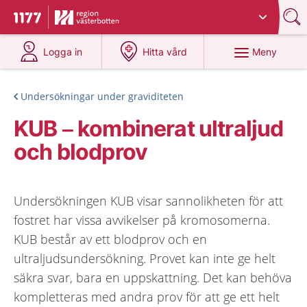
Du har valt region
Västerbotten
.
Till startsidan för 1177
på 1177.se
på 1177.se
Meny
Logga in
Hitta vård
Undersökningar under graviditeten
KUB – kombinerat ultraljud
och blodprov
Undersökningen KUB visar sannolikheten för att
fostret har vissa avvikelser på kromosomerna.
KUB består av ett blodprov och en
ultraljudsundersökning. Provet kan inte ge helt
säkra svar, bara en uppskattning. Det kan behöva
kompletteras med andra prov för att ge ett helt