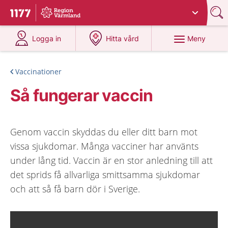
Du har valt region
Värmland
.
Till startsidan för 1177
på 1177.se
på 1177.se
Meny
Logga in
Hitta vård
Vaccinationer
Så fungerar vaccin
Genom vaccin skyddas du eller ditt barn mot
vissa sjukdomar. Många vacciner har använts
under lång tid. Vaccin är en stor anledning till att
det sprids få allvarliga smittsamma sjukdomar
och att så få barn dör i Sverige.