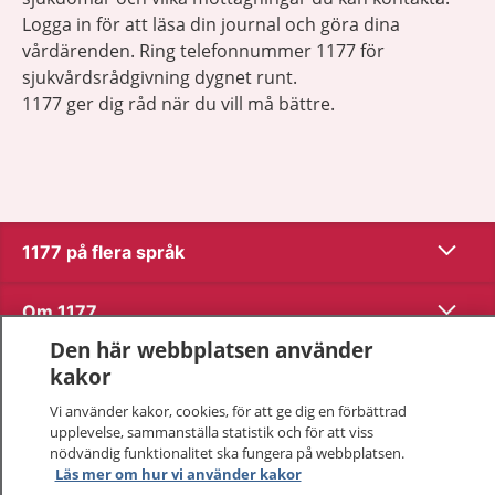
Logga in för att läsa din journal och göra dina
vårdärenden. Ring telefonnummer 1177 för
sjukvårdsrådgivning dygnet runt.
1177 ger dig råd när du vill må bättre.
Visa inn
1177 på flera språk
Visa inn
Om 1177
Den här webbplatsen använder
Visa inn
Kontakt
kakor
Vi använder kakor, cookies, för att ge dig en förbättrad
upplevelse, sammanställa statistik och för att viss
Behandling av personuppgifter
nödvändig funktionalitet ska fungera på webbplatsen.
Läs mer om hur vi använder kakor