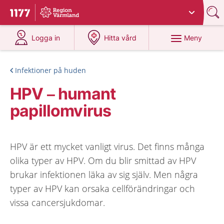
Du har valt region
Värmland
.
Till startsidan för 1177
på 1177.se
på 1177.se
Meny
Logga in
Hitta vård
Infektioner på huden
HPV – humant
papillomvirus
HPV är ett mycket vanligt virus. Det finns många
olika typer av HPV. Om du blir smittad av HPV
brukar infektionen läka av sig själv. Men några
typer av HPV kan orsaka cellförändringar och
vissa cancersjukdomar.