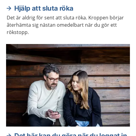
Hjälp att sluta röka
Det är aldrig för sent att sluta röka. Kroppen börjar
återhämta sig nästan omedelbart när du gör ett
rökstopp.
Det här kan du göra när du loggat in