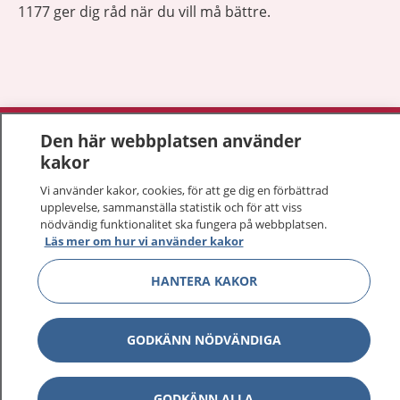
1177 ger dig råd när du vill må bättre.
Visa inn
1177 på flera språk
Den här webbplatsen använder
kakor
Visa inn
Om 1177
Vi använder kakor, cookies, för att ge dig en förbättrad
upplevelse, sammanställa statistik och för att viss
Visa inn
nödvändig funktionalitet ska fungera på webbplatsen.
Kontakt
Läs mer om hur vi använder kakor
HANTERA KAKOR
Behandling av personuppgifter
GODKÄNN NÖDVÄNDIGA
Hantering av kakor
Inställningar för kakor
GODKÄNN ALLA