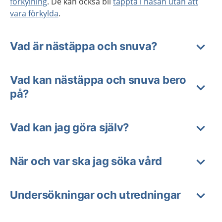
förkylning
. De kan också bli
täppta i näsan utan att
vara förkylda
.
Vad är nästäppa och snuva?
Vad kan nästäppa och snuva bero
på?
Vad kan jag göra själv?
När och var ska jag söka vård
Undersökningar och utredningar