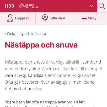
Du har valt region
Värmland
.
Till startsidan för 1177
på 1177.se
på 1177.se
Meny
Logga in
Hitta vård
Förkylning och influensa
Nästäppa och snuva
Nästäppa och snuva är vanligt, särskilt i samband
med en förkylning. Andra orsaker kan till exempel
vara allergi, känsliga slemhinnor eller graviditet.
Ofta går besvären över av sig själv, men ibland
behövs behandling.
Yngre barn får ofta nästäppa även vid en lätt