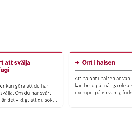
t att svälja –
Ont i halsen
fagi
Att ha ont i halsen är vanl
kan bero på många olika sa
ker kan göra att du har
exempel på en vanlig förk
 svälja. Om du har svårt
en infektion med bakterier
a är det viktigt att du söker
att du har skrikit eller sju
att få den hjälp du
Oftast går halsont över av 
 Du kan göra mycket själv
men ibland kan du behöv
ättare få i dig den näring
behandling.
ver.