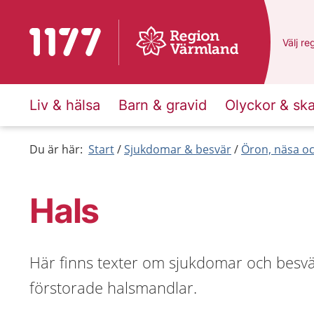
Till startsidan för 1177
Du har
Välj
en
re
Liv & hälsa
Barn & gravid
Olyckor & sk
Du är här:
Start
Sjukdomar & besvär
Öron, näsa oc
Hals
Här finns texter om sjukdomar och besvär 
förstorade halsmandlar.