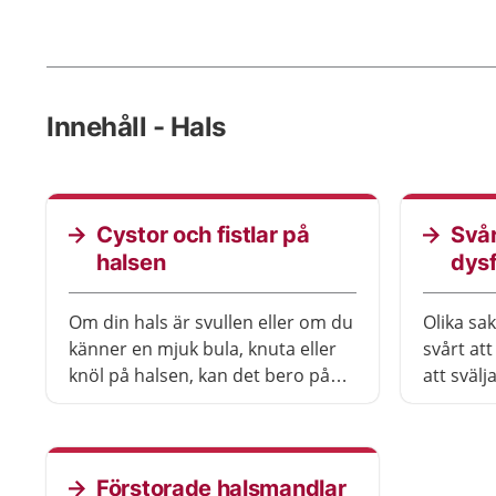
Innehåll - Hals
Cystor och fistlar på
Svår
halsen
dys
Om din hals är svullen eller om du
Olika sa
känner en mjuk bula, knuta eller
svårt att
knöl på halsen, kan det bero på
att svälj
att du har en cysta där. En cysta
vård för 
är en vätskefylld blåsa. Ibland
behöver.
finns det också en gång mellan
för att l
cystan och en liten öppning i
du behö
Förstorade halsmandlar