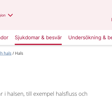
 valt region
 annan
gion
Värmland
.
ador
Sjukdomar & besvär
Undersökning & b
h hals
Hals
i halsen, till exempel halsfluss och