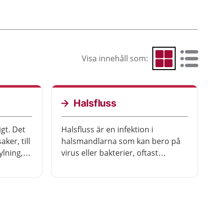
Visa innehåll som:
Visa som rutnät
Visa som 
Halsfluss
igt. Det
Halsfluss är en infektion i
ker, till
halsmandlarna som kan bero på
ylning,
virus eller bakterier, oftast
 eller
streptokockbakterier. Vanliga
ngit högt.
symtom är att du får ont i halsen,
sig själv
feber och svårt att svälja.
a
Infektionen kan gå över av sig
själv, men ibland behövs