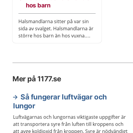
huden. Det kallas för en fistel.
hos barn
Cystor och fistlar kan bli
infekterade och kan då behöva
Halsmandlarna sitter på var sin
opereras bort.
sida av svalget. Halsmandlarna är
större hos barn än hos vuxna.
Ibland kan halsmandlarna bli så
stora att barnet får besvär av
dem, som svårigheter att andas
och svälja. Då kan barnet behöva
opereras.
Mer på 1177.se
Så fungerar luftvägar och
lungor
Luftvägarnas och lungornas viktigaste uppgifter är
att transportera syre från luften till kroppens och
att avge koldioxid från kroppen. Syre är nödvändigt