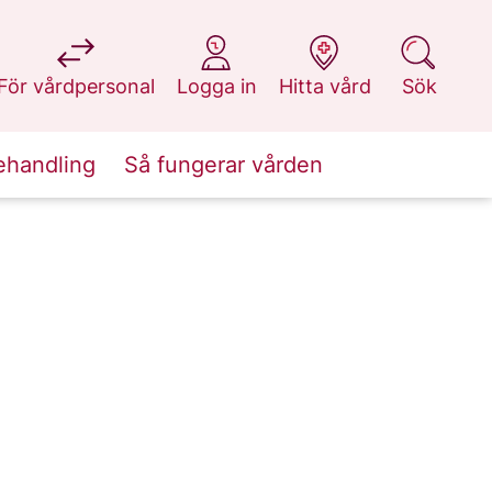
på 1177.se
på 1177.se
på 1177.se
på 1177.se
För vårdpersonal
Logga in
Hitta vård
Sök
ehandling
Så fungerar vården