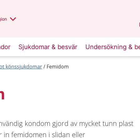
 valt region
 annan
gion
Värmland
.
ador
Sjukdomar & besvär
Undersökning & b
ot könssjukdomar
Femidom
m
nvändig kondom gjord av mycket tunn plast
er in femidomen i slidan eller