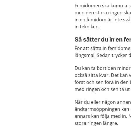
Femidomen ska komma så l
men den stora ringen ska 
in en femidom är inte svå
in tekniken.
Så sätter du in en 
För att sätta in femidome
långsmal. Sedan trycker 
Du kan ta bort den mindr
också sitta kvar. Det kan 
först och sen föra in de
med ringen och sen ta ut 
När du eller någon annan fö
ändtarmsöppningen kan de
annars kan följa med in. 
stora ringen längre.