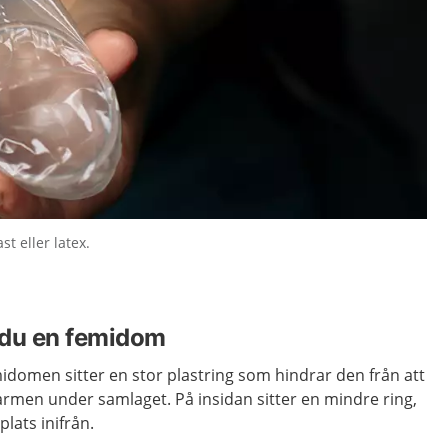
t eller latex.
 du en femidom
idomen sitter en stor plastring som hindrar den från att
dtarmen under samlaget. På insidan sitter en mindre ring,
lats inifrån.