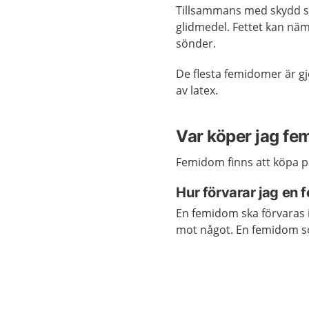
Tillsammans med skydd so
glidmedel. Fettet kan näm
sönder.
De flesta femidomer är g
av latex.
Var köper jag f
Femidom finns att köpa på
Hur förvarar jag en
En femidom ska förvaras 
mot något. En femidom so