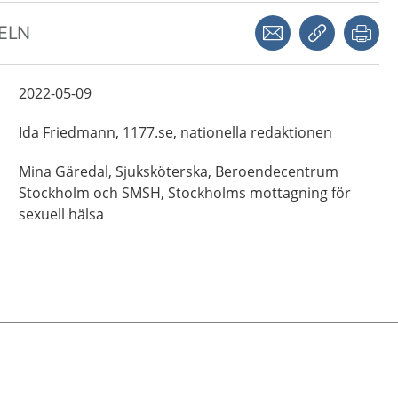
Dela via mejl
Kopiera län
Skr
KELN
2022-05-09
Ida
Friedmann,
1177.se, nationella redaktionen
Mina
Gäredal,
Sjuksköterska,
Beroendecentrum
Stockholm och SMSH, Stockholms mottagning för
sexuell hälsa