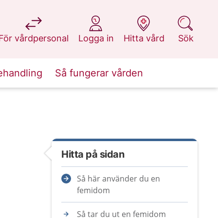
på 1177.se
på 1177.se
på 1177.se
på 1177.se
För vårdpersonal
Logga in
Hitta vård
Sök
ehandling
Så fungerar vården
Hitta på sidan
Så här använder du en
femidom
Så tar du ut en femidom