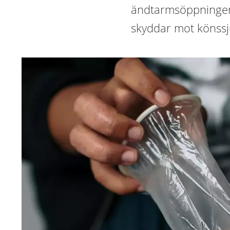
ändtarmsöppningen
skyddar mot könssju