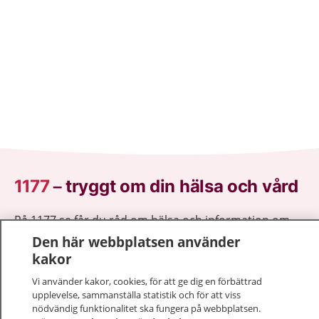
1177
–
tryggt om din hälsa och vård
På 1177.se får du råd om hälsa och information om
sjukdomar och vilka mottagningar du kan kontakta.
Den här webbplatsen använder
Logga in för att läsa din journal och göra dina
kakor
vårdärenden. Ring telefonnummer 1177 för
Vi använder kakor, cookies, för att ge dig en förbättrad
sjukvårdsrådgivning dygnet runt.
upplevelse, sammanställa statistik och för att viss
1177 ger dig råd när du vill må bättre.
nödvändig funktionalitet ska fungera på webbplatsen.