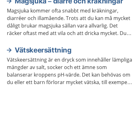
Magsjuka – diarré och kräkningar
Magsjuka kommer ofta snabbt med kräkningar,
diarréer och illamående. Trots att du kan må mycket
dåligt brukar magsjuka sällan vara allvarlig. Det
räcker oftast med att vila och att dricka mycket. Du
blir ofta bättre inom ett till tre dygn.
Vätskeersättning
Vätskeersättning är en dryck som innehåller lämpliga
mängder av salt, socker och ett ämne som
balanserar kroppens pH-värde. Det kan behövas om
du eller ett barn förlorar mycket vätska, till exempel
vid magsjuka eller om det är mycket varmt ute.