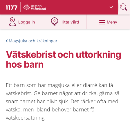
Du har valt region
Värmland
.
Till startsidan för 1177
på 1177.se
på 1177.se
Meny
Logga in
Hitta vård
Magsjuka och kräkningar
Vätskebrist och uttorkning
hos barn
Ett barn som har magsjuka eller diarré kan få
vätskebrist. Ge barnet något att dricka, gärna så
snart barnet har blivit sjuk. Det räcker ofta med
vätska, men ibland behöver barnet få
vätskeersättning.