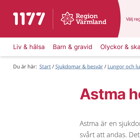
Till startsidan för 1177
Du har
Välj
en
re
Liv & hälsa
Barn & gravid
Olyckor & sk
Du är här:
Start
Sjukdomar & besvär
Lungor och lu
Astma h
Astma är en sjukdom
svårt att andas. De