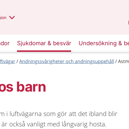
 valt region
 annan
gion
Värmland
.
ador
Sjukdomar & besvär
Undersökning & b
ftvägar
Andningssvårigheter och andningsuppehåll
Astm
os barn
 i luftvägarna som gör att det ibland blir
t är också vanligt med långvarig hosta.