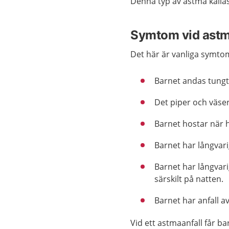
Denna typ av astma kalla
Symtom vid ast
Det här är vanliga symto
Barnet andas tungt e
Det piper och väse
Barnet hostar när h
Barnet har långvari
Barnet har långvar
särskilt på natten.
Barnet har anfall av
Vid ett astmaanfall får b