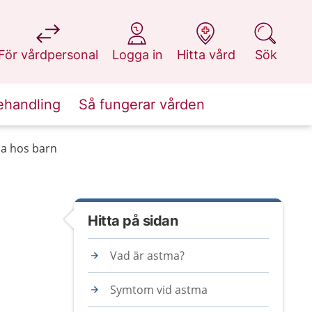
på 1177.se
på 1177.se
på 1177.se
på 1177.se
För vårdpersonal
Logga in
Hitta vård
Sök
ehandling
Så fungerar vården
a hos barn
Hitta på sidan
Vad är astma?
Symtom vid astma