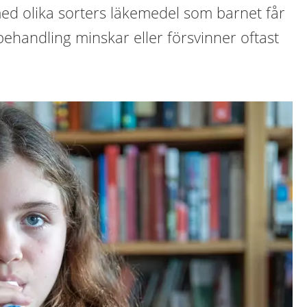
d olika sorters läkemedel som barnet får
behandling minskar eller försvinner oftast