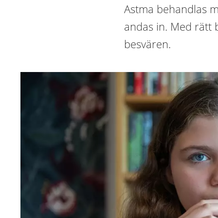
Astma behandlas me
andas in. Med rätt 
besvären.