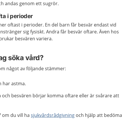
och andas genom ett sugrör.
a i perioder
 oftast i perioder. En del barn får besvär endast vid
anstränger sig fysiskt. Andra får besvär oftare. Även hos
rukar besvären variera.
jag söka vård?
m något av följande stämmer:
rn har astma.
a och besvären börjar komma oftare eller är svårare att
 om du vill ha
sjukvårdsrådgivning
och hjälp att bedöma