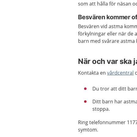
som att hålla för näsan 
Besvären kommer oft
Besvären vid astma kommer
förkylningar eller när de 
barn med svårare astma b
När och var ska 
Kontakta en
vårdcentral
o
Du tror att ditt ba
Ditt barn har astm
stoppa.
Ring telefonnummer 1177
symtom.