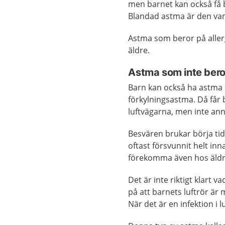
men barnet kan också få be
Blandad astma är den van
Astma som beror på allergi
äldre.
Astma som inte beror
Barn kan också ha astma s
förkylningsastma. Då får b
luftvägarna, men inte ann
Besvären brukar börja tidi
oftast försvunnit helt in
förekomma även hos äldr
Det är inte riktigt klart
på att barnets luftrör är 
När det är en infektion i l