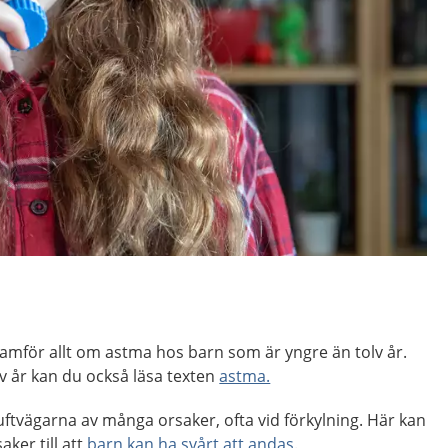
amför allt om astma hos barn som är yngre än tolv år.
v år kan du också läsa texten
astma.
uftvägarna av många orsaker, ofta vid förkylning. Här kan
ker till att
barn kan ha svårt att andas
.