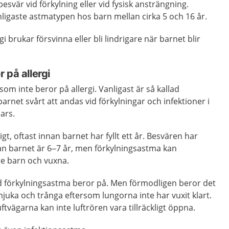
svär vid förkylning eller vid fysisk ansträngning.
ligaste astmatypen hos barn mellan cirka 5 och 16 år.
 brukar försvinna eller bli lindrigare när barnet blir
 på allergi
om inte beror på allergi. Vanligast är så kallad
arnet svårt att andas vid förkylningar och infektioner i
ars.
gt, oftast innan barnet har fyllt ett år. Besvären har
nan barnet är 6–7 år, men förkylningsastma kan
e barn och vuxna.
 vad förkylningsastma beror på. Men förmodligen beror det
mjuka och trånga eftersom lungorna inte har vuxit klart.
uftvägarna kan inte luftrören vara tillräckligt öppna.