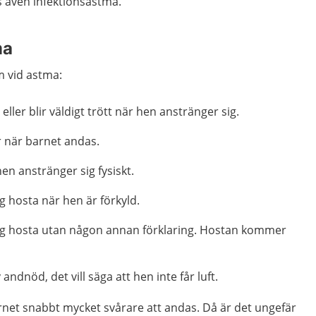
s även infektionsastma.
ma
m vid astma:
ller blir väldigt trött när hen anstränger sig.
r när barnet andas.
en anstränger sig fysiskt.
g hosta när hen är förkyld.
ig hosta utan någon annan förklaring. Hostan kommer
 andnöd, det vill säga att hen inte får luft.
arnet snabbt mycket svårare att andas. Då är det ungefär