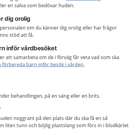
eller en salva som bedövar huden.
 dig orolig
r personalen om du känner dig orolig eller har frågor
nns stöd att få.
rn inför vårdbesöket
er att samarbeta om de i förväg får veta vad som ska
 förbereda barn inför besök i vården
.
nder behandlingen, på en säng eller en brits.
r
huden noggrant på den plats där du ska få en så
 en liten tunn och böjlig plastslang som förs in i blodkärlet