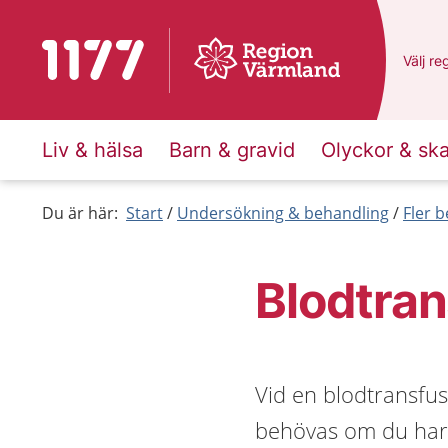
Till startsidan för 1177
Du har
Välj
en
re
Liv & hälsa
Barn & gravid
Olyckor & sk
Du är här:
Start
Undersökning & behandling
Fler 
Blodtran
Vid en blodtransfus
behövas om du har f