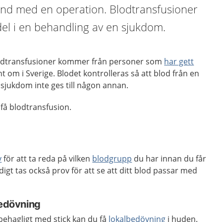
band med en operation. Blodtransfusioner
el i en behandling av en sjukdom.
odtransfusioner kommer från personer som
har gett
t om i Sverige. Blodet kontrolleras så att blod från en
jukdom inte ges till någon annan.
få blodtransfusion.
v
för att ta reda på vilken
blodgrupp
du har innan du får
igt tas också prov för att se att ditt blod passar med
bedövning
behagligt med stick kan du få
lokalbedövning
i huden.