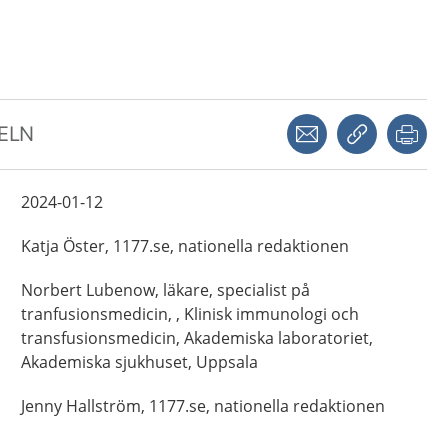
Dela via mejl
Kopiera län
Skr
KELN
2024-01-12
Katja
Öster,
1177.se, nationella redaktionen
Norbert
Lubenow,
läkare, specialist på
tranfusionsmedicin, ,
Klinisk immunologi och
transfusionsmedicin, Akademiska laboratoriet,
Akademiska sjukhuset,
Uppsala
Jenny
Hallström,
1177.se, nationella redaktionen