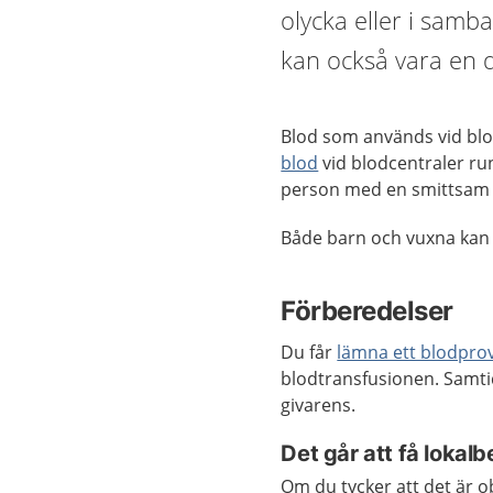
olycka eller i sam
kan också vara en d
Blod som används vid bl
blod
vid blodcentraler run
person med en smittsam s
Både barn och vuxna kan 
Förberedelser
Du får
lämna ett blodpro
blodtransfusionen. Samtid
givarens.
Det går att få lokal
Om du tycker att det är o