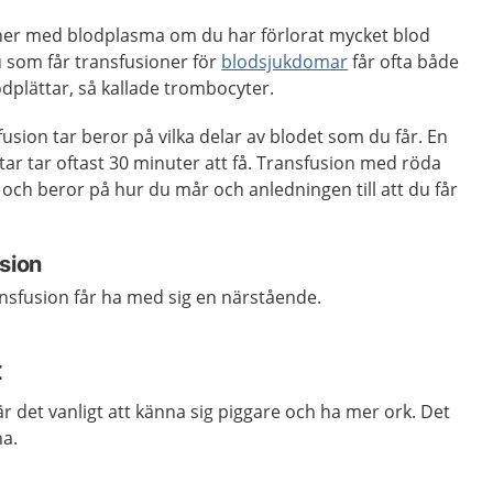
ner med blodplasma om du har förlorat mycket blod
u som får transfusioner för
blodsjukdomar
får ofta både
dplättar, så kallade trombocyter.
usion tar beror på vilka delar av blodet som du får. En
ar tar oftast 30 minuter att få. Transfusion med röda
d och beror på hur du mår och anledningen till att du får
sion
nsfusion får ha med sig en närstående.
t
är det vanligt att känna sig piggare och ha mer ork. Det
na.