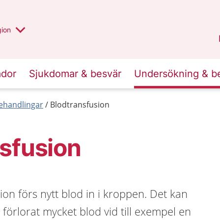
 valt region
 annan
gion
Värmland
.
ador
Sjukdomar & besvär
Undersökning & b
behandlingar
Blodtransfusion
sfusion
ion förs nytt blod in i kroppen. Det kan
örlorat mycket blod vid till exempel en