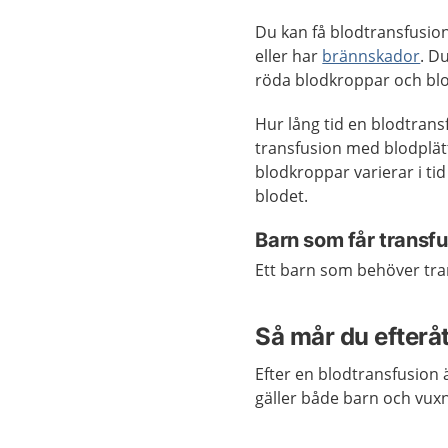
Du kan få blodtransfusio
eller har
brännskador
. D
röda blodkroppar och blo
Hur lång tid en blodtransf
transfusion med blodplätt
blodkroppar varierar i ti
blodet.
Barn som får transfu
Ett barn som behöver tra
Så mår du efterå
Efter en blodtransfusion 
gäller både barn och vux