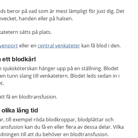
ds beror på vad som är mest lämpligt för just dig. Det
rmvecket, handen eller på halsen.
katetern sätts på plats.
venport
eller en
central venkateter
kan få blod i den.
 ett blodkärl
m sjuksköterskan hänger upp på en ställning. Blodet
n tunn slang till venkatetern. Blodet leds sedan in i
t.
att få en blodtransfusion.
olika lång tid
ar, till exempel röda blodkroppar, blodplättar och
nsfusion kan du få en eller flera av dessa delar. Vilka
edningen till att du behöver en blodtransfusion.