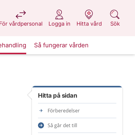
på 1177.se
på 1177.se
på 1177.se
på 1177.se
För vårdpersonal
Logga in
Hitta vård
Sök
ehandling
Så fungerar vården
Hitta på sidan
Förberedelser
Så går det till