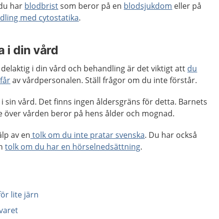
 du har
blodbrist
som beror på en
blodsjukdom
eller på
dling med cytostatika
.
 i din vård
delaktig i din vård och behandling är det viktigt att
du
får
av vårdpersonalen. Ställ frågor om du inte förstår.
i sin vård. Det finns ingen åldersgräns för detta. Barnets
nde över vården beror på hens ålder och mognad.
älp av en
tolk om du inte pratar svenska
. Du har också
en
tolk om du har en hörselnedsättning
.
ör lite järn
varet