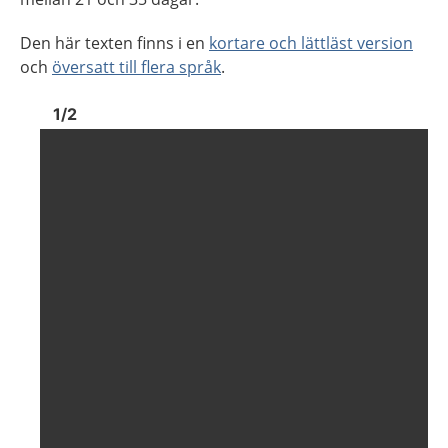
Den här texten finns i en
kortare och lättläst version
och
översatt till flera språk
.
Bild
1
Bild
1
1
/
2
Visa föregående bild
Visa n