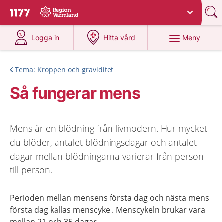
Du har valt region
Värmland
.
Till startsidan för 1177
på 1177.se
på 1177.se
Meny
Logga in
Hitta vård
Tema: Kroppen och graviditet
Så fungerar mens
Mens är en blödning från livmodern. Hur mycket
du blöder, antalet blödningsdagar och antalet
dagar mellan blödningarna varierar från person
till person.
Perioden mellan mensens första dag och nästa mens
första dag kallas menscykel. Menscykeln brukar vara
mellan 21 och 35 dagar.