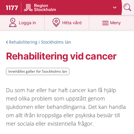
Du har valt region
Stockholms län
.
Till startsidan för 1177
på 1177.se
på 1177.se
Meny
Logga in
Hitta vård
Rehabilitering i Stockholms län
Rehabilitering vid cancer
Innehållet gäller för Stockholms län
Innehållet gäller för Stockholms län
Du som har eller har haft cancer kan få hjälp
med olika problem som uppstått genom
sjukdomen eller behandlingarna. Det kan handla
om allt ifrån kroppsliga eller psykiska besvär till
mer sociala eller existentiella frågor.