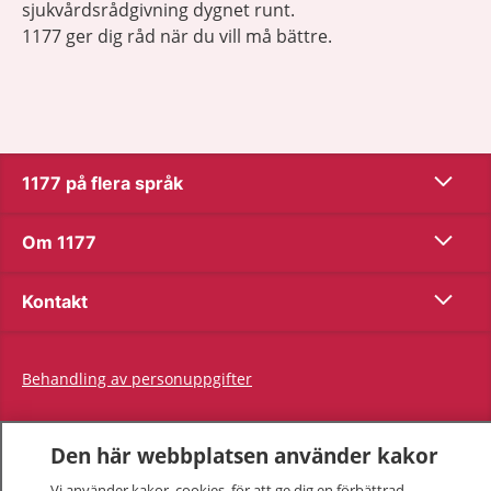
sjukvårdsrådgivning dygnet runt.
1177 ger dig råd när du vill må bättre.
Visa inn
1177 på flera språk
Visa inn
Om 1177
Visa inn
Kontakt
Behandling av personuppgifter
Hantering av kakor
Den här webbplatsen använder kakor
Vi använder kakor, cookies, för att ge dig en förbättrad