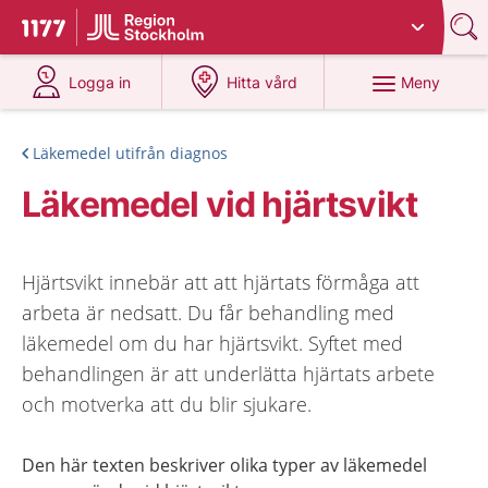
Du har valt region
Stockholms län
.
Till startsidan för 1177
på 1177.se
på 1177.se
Meny
Logga in
Hitta vård
Läkemedel utifrån diagnos
Läkemedel vid hjärtsvikt
Hjärtsvikt innebär att att hjärtats förmåga att
arbeta är nedsatt. Du får behandling med
läkemedel om du har hjärtsvikt. Syftet med
behandlingen är att underlätta hjärtats arbete
och motverka att du blir sjukare.
Den här texten beskriver olika typer av läkemedel