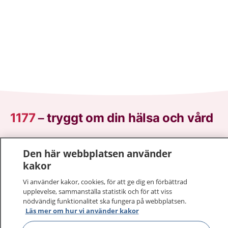
1177
–
tryggt om din hälsa och vård
På 1177.se får du råd om hälsa och information om
Den här webbplatsen använder
sjukdomar och vilka mottagningar du kan kontakta.
kakor
Logga in för att läsa din journal och göra dina
vårdärenden. Ring telefonnummer 1177 för
Vi använder kakor, cookies, för att ge dig en förbättrad
sjukvårdsrådgivning dygnet runt.
upplevelse, sammanställa statistik och för att viss
nödvändig funktionalitet ska fungera på webbplatsen.
1177 ger dig råd när du vill må bättre.
Läs mer om hur vi använder kakor