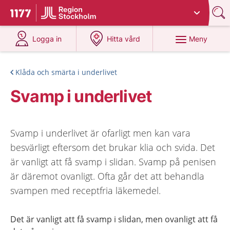
Du har valt region
Stockholms län
.
Till startsidan för 1177
på 1177.se
på 1177.se
Meny
Logga in
Hitta vård
Klåda och smärta i underlivet
Svamp i underlivet
Svamp i underlivet är ofarligt men kan vara
besvärligt eftersom det brukar klia och svida. Det
är vanligt att få svamp i slidan. Svamp på penisen
är däremot ovanligt. Ofta går det att behandla
svampen med receptfria läkemedel.
Det är vanligt att få svamp i slidan, men ovanligt att få