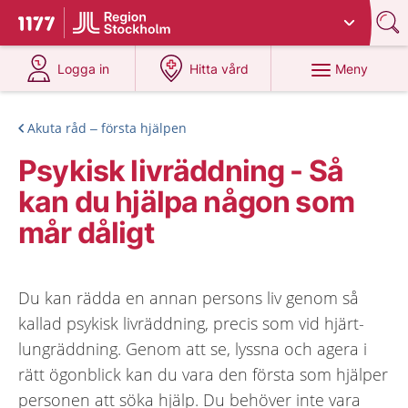
Du har valt region
Stockholms län
.
Till startsidan för 1177
på 1177.se
på 1177.se
Meny
Logga in
Hitta vård
Akuta råd – första hjälpen
Psykisk livräddning - Så
kan du hjälpa någon som
mår dåligt
Du kan rädda en annan persons liv genom så
kallad psykisk livräddning, precis som vid hjärt-
lungräddning. Genom att se, lyssna och agera i
rätt ögonblick kan du vara den första som hjälper
personen att söka hjälp. Du behöver inte vara