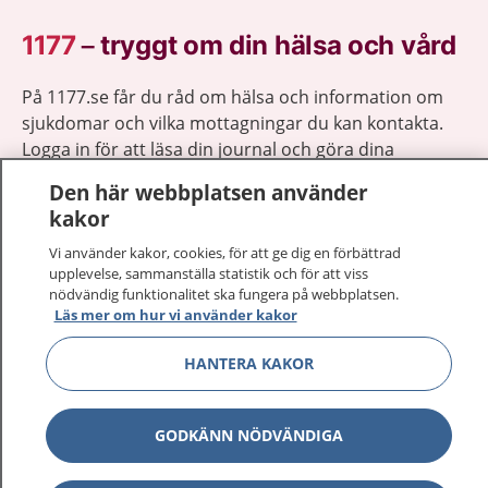
1177
–
tryggt om din hälsa och vård
På 1177.se får du råd om hälsa och information om
sjukdomar och vilka mottagningar du kan kontakta.
Logga in för att läsa din journal och göra dina
vårdärenden. Ring telefonnummer 1177 för
Den här webbplatsen använder
sjukvårdsrådgivning dygnet runt.
kakor
1177 ger dig råd när du vill må bättre.
Vi använder kakor, cookies, för att ge dig en förbättrad
upplevelse, sammanställa statistik och för att viss
nödvändig funktionalitet ska fungera på webbplatsen.
Läs mer om hur vi använder kakor
HANTERA KAKOR
Visa inn
1177 på flera språk
Visa inn
Om 1177
GODKÄNN NÖDVÄNDIGA
Visa inn