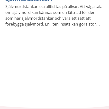
egentligen inte dö, utan behöver hjälp med att orka
Självmordstankar ska alltid tas på allvar. Att våga tala
leva.
om självmord kan kännas som en lättnad för den
som har självmordstankar och vara ett sätt att
förebygga självmord. En liten insats kan göra stor
skillnad för en person som tänker på självmord.