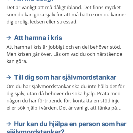
Det är vanligt att må dåligt ibland. Det finns mycket
som du kan göra själv för att må bättre om du känner
dig orolig, ledsen eller stressad.
Att hamna i kris
Att hamna i kris är jobbigt och en del behöver stöd.
Men krisen går över. Läs om vad du och närstående
kan göra.
Till dig som har självmordstankar
Om du har självmordstankar ska du inte hålla det för
dig själv, utan då behöver du söka hjälp. Prata med
någon du har förtroende för, kontakta en stödlinje
eller sök hjälp i vården. Det är vanligt att tänka på
självmord som en utväg, men de flesta agerar inte på
sina tankar. Självmordstankar ska alltid tas på allvar,
Hur kan du hjälpa en person som har
oavsett vad som orsakar dem. Oftast vill man
självmordstankar?