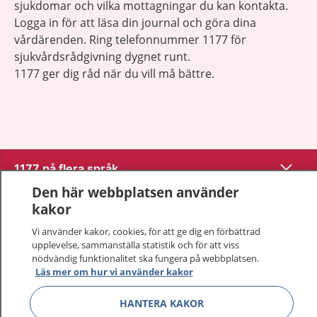
sjukdomar och vilka mottagningar du kan kontakta.
Logga in för att läsa din journal och göra dina
vårdärenden. Ring telefonnummer 1177 för
sjukvårdsrådgivning dygnet runt.
1177 ger dig råd när du vill må bättre.
Visa inn
1177 på flera språk
Den här webbplatsen använder
Visa inn
Om 1177
kakor
Vi använder kakor, cookies, för att ge dig en förbättrad
Visa inn
Kontakt
upplevelse, sammanställa statistik och för att viss
nödvändig funktionalitet ska fungera på webbplatsen.
Läs mer om hur vi använder kakor
Behandling av personuppgifter
HANTERA KAKOR