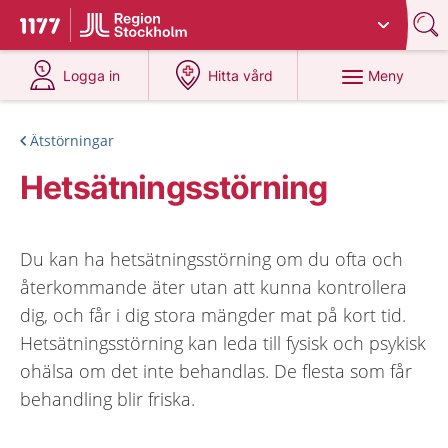
Du har valt region
Stockholms län
.
Till startsidan för 1177
på 1177.se
på 1177.se
Meny
Logga in
Hitta vård
Ätstörningar
Hetsätningsstörning
Du kan ha hetsätningsstörning om du ofta och
återkommande äter utan att kunna kontrollera
dig, och får i dig stora mängder mat på kort tid.
Hetsätningsstörning kan leda till fysisk och psykisk
ohälsa om det inte behandlas. De flesta som får
behandling blir friska.