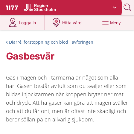
Du har valt region
Stockholms län
.
Till startsidan för 1177
på 1177.se
på 1177.se
Meny
Logga in
Hitta vård
Diarré, förstoppning och blod i avföringen
Gasbesvär
Gas i magen och i tarmarna är något som alla
har. Gasen består av luft som du sväljer eller som
bildas i tjocktarmen när kroppen bryter ner mat
och dryck. Att ha gaser kan göra att magen sväller
och att du får ont, men är oftast inte skadligt och
beror sällan på en allvarlig sjukdom.