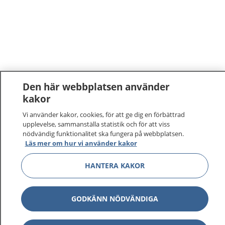
Den här webbplatsen använder
kakor
1177
–
tryggt om din hälsa och vård
Vi använder kakor, cookies, för att ge dig en förbättrad
upplevelse, sammanställa statistik och för att viss
På 1177.se får du råd om hälsa och information om
nödvändig funktionalitet ska fungera på webbplatsen.
Läs mer om hur vi använder kakor
sjukdomar och vilka mottagningar du kan kontakta.
Logga in för att läsa din journal och göra dina
HANTERA KAKOR
vårdärenden. Ring telefonnummer 1177 för
sjukvårdsrådgivning dygnet runt.
1177 ger dig råd när du vill må bättre.
GODKÄNN NÖDVÄNDIGA