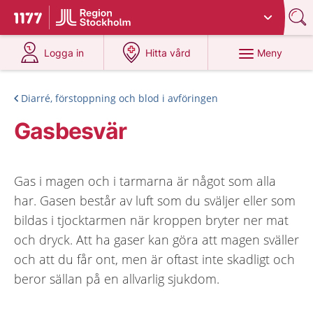
Du har valt region
Stockholms län
.
Till startsidan för 1177
på 1177.se
på 1177.se
Meny
Logga in
Hitta vård
Diarré, förstoppning och blod i avföringen
Gasbesvär
Gas i magen och i tarmarna är något som alla
har. Gasen består av luft som du sväljer eller som
bildas i tjocktarmen när kroppen bryter ner mat
och dryck. Att ha gaser kan göra att magen sväller
och att du får ont, men är oftast inte skadligt och
beror sällan på en allvarlig sjukdom.