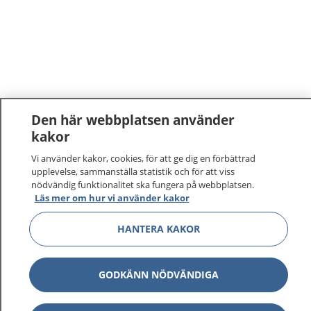
Den här webbplatsen använder
kakor
1177
–
tryggt om din hälsa och vård
Vi använder kakor, cookies, för att ge dig en förbättrad
upplevelse, sammanställa statistik och för att viss
På 1177.se får du råd om hälsa och information om
nödvändig funktionalitet ska fungera på webbplatsen.
Läs mer om hur vi använder kakor
sjukdomar och vilka mottagningar du kan kontakta.
Logga in för att läsa din journal och göra dina
HANTERA KAKOR
vårdärenden. Ring telefonnummer 1177 för
sjukvårdsrådgivning dygnet runt.
1177 ger dig råd när du vill må bättre.
GODKÄNN NÖDVÄNDIGA