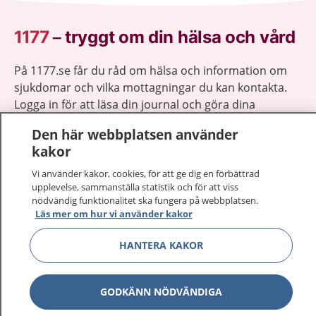
1177
–
tryggt om din hälsa och vård
På 1177.se får du råd om hälsa och information om
sjukdomar och vilka mottagningar du kan kontakta.
Logga in för att läsa din journal och göra dina
vårdärenden. Ring telefonnummer 1177 för
Den här webbplatsen använder
sjukvårdsrådgivning dygnet runt.
kakor
1177 ger dig råd när du vill må bättre.
Vi använder kakor, cookies, för att ge dig en förbättrad
upplevelse, sammanställa statistik och för att viss
nödvändig funktionalitet ska fungera på webbplatsen.
Läs mer om hur vi använder kakor
Visa inn
HANTERA KAKOR
1177 på flera språk
Visa inn
Om 1177
GODKÄNN NÖDVÄNDIGA