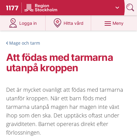
Du har valt region
Stockholms län
.
Till startsidan för 1177
på 1177.se
på 1177.se
Meny
Logga in
Hitta vård
Mage och tarm
Att födas med tarmarna
utanpå kroppen
Det är mycket ovanligt att födas med tarmarna
utanför kroppen. När ett barn föds med
tarmarna utanpå magen har magen inte växt
ihop som den ska. Det upptäcks oftast under
graviditeten. Barnet opereras direkt efter
förlossningen.