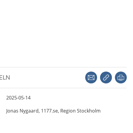
Dela via mejl
Kopiera län
Skr
KELN
2025-05-14
Jonas
Nygaard,
1177.se, Region Stockholm