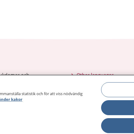
sjukdomar och
Other languages
sa din journal
Lättläst svenska
 för
ammanställa statistik och för att viss nödvändig
änder kakor