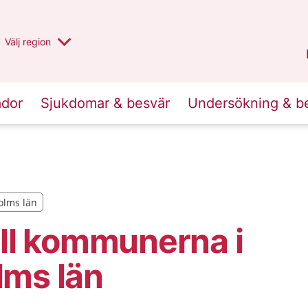
Du har valt region
Välj
en annan
region
Stockholms län
.
ador
Sjukdomar & besvär
Undersökning & b
holms län
holms län
ill kommunerna i
lms län