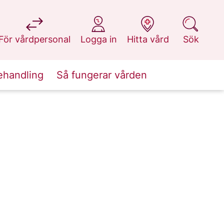
på 1177.se
på 1177.se
på 1177.se
på 1177.se
För vårdpersonal
Logga in
Hitta vård
Sök
ehandling
Så fungerar vården