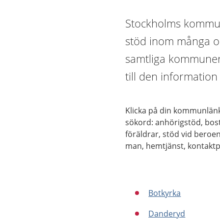
Stockholms kommun
stöd inom många oli
samtliga kommuner 
till den information
Klicka på din kommunlänk
sökord: anhörigstöd
, bo
föräldrar, stöd vid
beroe
man,
hemtjänst, kontakt
Botkyrka
Danderyd