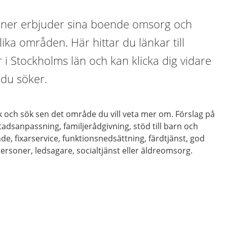
er erbjuder sina boende omsorg och
ka områden. Här hittar du länkar till
i Stockholms län och kan klicka dig vidare
 du söker.
 och sök sen det område du vill veta mer om. Förslag på
stadsanpassning,
familjerådgivning,
stöd till barn och
nde,
fixarservice,
funktionsnedsättning
,
färdtjänst,
god
personer, ledsagare,
socialtjänst eller
äldreomsorg.