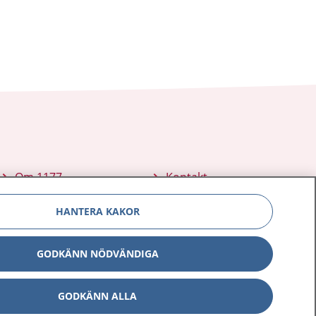
Om 1177
Kontakt
E-tjänster
Press
HANTERA KAKOR
Aktuellt
Digital tillgänglighet
GODKÄNN NÖDVÄNDIGA
GODKÄNN ALLA