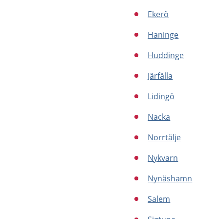
Ekerö
Haninge
Huddinge
Järfälla
Lidingö
Nacka
Norrtälje
Nykvarn
Nynäshamn
Salem