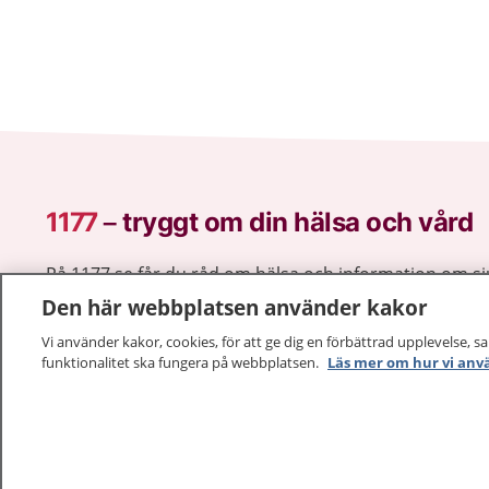
1177
–
tryggt om din hälsa och vård
På 1177.se får du råd om hälsa och information om 
vilka mottagningar du kan kontakta. Logga in för att lä
Den här webbplatsen använder kakor
och göra dina vårdärenden. Ring telefonnummer 1177
Vi använder kakor, cookies, för att ge dig en förbättrad upplevelse, s
sjukvårdsrådgivning dygnet runt.
funktionalitet ska fungera på webbplatsen.
Läs mer om hur vi anv
1177 ger dig råd när du vill må bättre.