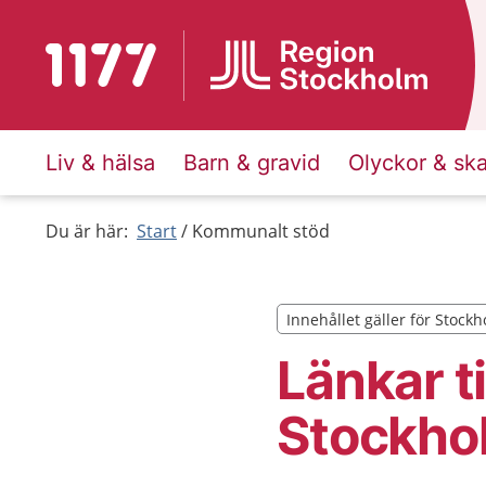
Till startsidan för 1177
Liv & hälsa
Barn & gravid
Olyckor & sk
Du är här:
Start
Kommunalt stöd
Innehållet gäller för Stock
Innehållet gäller för Stock
Länkar t
Stockho