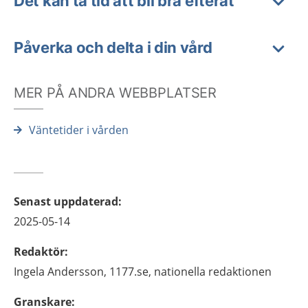
Det kan ta tid att bli bra efteråt
Påverka och delta i din vård
MER PÅ ANDRA WEBBPLATSER
Väntetider i vården
Senast uppdaterad
:
2025-05-14
Redaktör
:
Ingela
Andersson,
1177.se, nationella redaktionen
Granskare
: