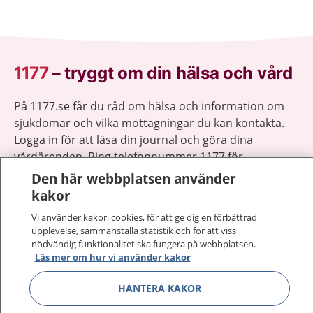
1177
–
tryggt om din hälsa och vård
På 1177.se får du råd om hälsa och information om
sjukdomar och vilka mottagningar du kan kontakta.
Logga in för att läsa din journal och göra dina
vårdärenden. Ring telefonnummer 1177 för
sjukvårdsrådgivning dygnet runt.
Den här webbplatsen använder
1177 ger dig råd när du vill må bättre.
kakor
Vi använder kakor, cookies, för att ge dig en förbättrad
upplevelse, sammanställa statistik och för att viss
nödvändig funktionalitet ska fungera på webbplatsen.
Läs mer om hur vi använder kakor
Visa inn
1177 på flera språk
HANTERA KAKOR