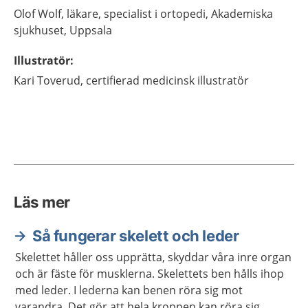
Olof
Wolf,
läkare, specialist i ortopedi,
Akademiska
sjukhuset,
Uppsala
Illustratör
:
Kari
Toverud,
certifierad medicinsk illustratör
Läs mer
Så fungerar skelett och leder
Skelettet håller oss upprätta, skyddar våra inre organ
och är fäste för musklerna. Skelettets ben hålls ihop
med leder. I lederna kan benen röra sig mot
varandra. Det gör att hela kroppen kan röra sig.