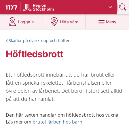
Du har valt region
Stockholms län
.
Till startsidan för 1177
på 1177.se
på 1177.se
Meny
Logga in
Hitta vård
Skador på överkropp och höfter
Höftledsbrott
Ett höftledsbrott innebär att du har brutit eller
fått en spricka i skelettet i lårbenshalsen eller
övre delen av lårbenet. Det beror i stort sett alltid
på att du har ramlat.
Den här texten handlar om höftledsbrott hos vuxna.
Läs mer om
brutet lårben hos barn
.