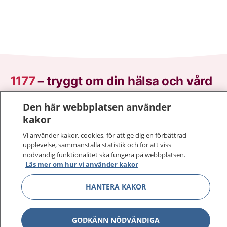
1177
–
tryggt om din hälsa och vård
På 1177.se får du råd om hälsa och information om
Den här webbplatsen använder
sjukdomar och vilka mottagningar du kan kontakta.
kakor
Logga in för att läsa din journal och göra dina
Vi använder kakor, cookies, för att ge dig en förbättrad
vårdärenden. Ring telefonnummer 1177 för
upplevelse, sammanställa statistik och för att viss
sjukvårdsrådgivning dygnet runt.
nödvändig funktionalitet ska fungera på webbplatsen.
Läs mer om hur vi använder kakor
1177 ger dig råd när du vill må bättre.
HANTERA KAKOR
GODKÄNN NÖDVÄNDIGA