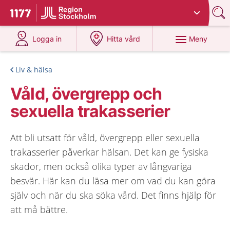
Du har valt region
Stockholms län
.
Till startsidan för 1177
på 1177.se
på 1177.se
Meny
Logga in
Hitta vård
Liv & hälsa
Våld, övergrepp och
sexuella trakasserier
Att bli utsatt för våld, övergrepp eller sexuella
trakasserier påverkar hälsan. Det kan ge fysiska
skador, men också olika typer av långvariga
besvär. Här kan du läsa mer om vad du kan göra
själv och när du ska söka vård. Det finns hjälp för
att må bättre.